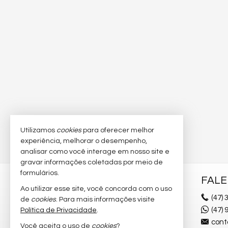
Utilizamos
cookies
para oferecer melhor
experiência, melhorar o desempenho,
analisar como você interage em nosso site e
gravar informações coletadas por meio de
formulários.
GIRO IMÓVEIS
FAL
Ao utilizar esse site, você concorda com o uso
R. 500, 75, Sala 3
(47)
3
de
cookies
. Para mais informações visite
Centro - 88330-711
(47)
Política de Privacidade
.
Balneário Camboriú /
SC
cont
Você aceita o uso de
cookies
?