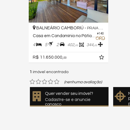
BALNEÁRIO CAMBORIÚ -
PRAIA DO ESTALEIRO
#140
Casa em Condomínio no Pátio do Estaleiro
4
5
2
402,
344,
00
00
R$ 11.650.000,
00
1
imóvel encontrado
(nenhuma avaliação)
Quer vender seu imóvel?
Cadastre-se e anuncie
conosco