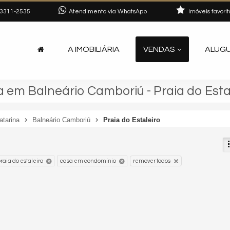
3311-2535
Atendimento via WhatsApp
imóveis favorit
A IMOBILIÁRIA
VENDAS
ALUG
em Balneário Camboriú - Praia do Esta
atarina
Balneário Camboriú
Praia do Estaleiro
raia do estaleiro
casa em condomínio
remover todos