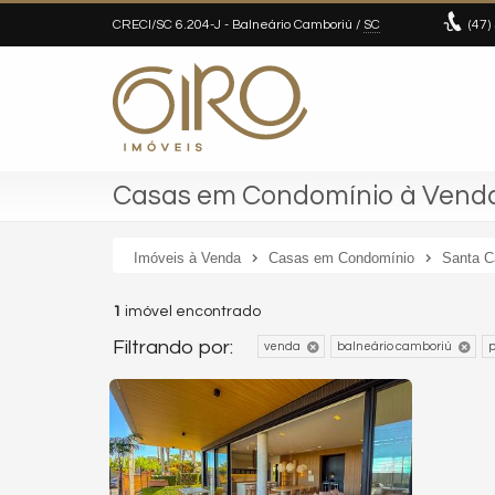
CRECI/SC 6.204-J
- Balneário Camboriú /
SC
(47)
Casas em Condomínio à Venda 
Imóveis à Venda
Casas em Condomínio
Santa C
1
imóvel encontrado
Filtrando por:
venda
balneário camboriú
p