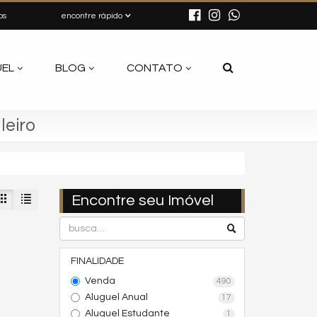
os
encontre rápido
UEL
BLOG
CONTATO
leiro
Encontre seu Imóvel
FINALIDADE
Venda
490
Aluguel Anual
17
Aluguel Estudante
1