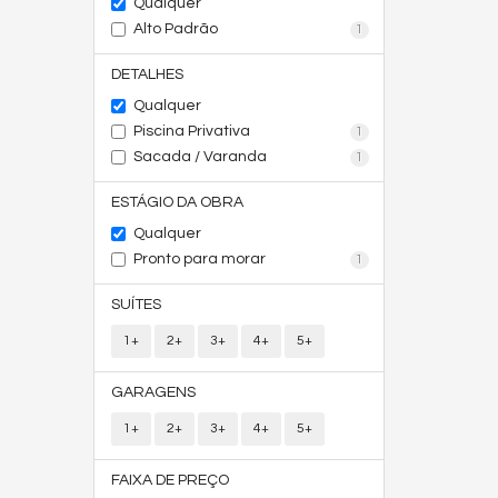
Qualquer
Alto Padrão
1
DETALHES
Qualquer
Piscina Privativa
1
Sacada / Varanda
1
ESTÁGIO DA OBRA
Qualquer
Pronto para morar
1
SUÍTES
1+
2+
3+
4+
5+
GARAGENS
1+
2+
3+
4+
5+
FAIXA DE PREÇO