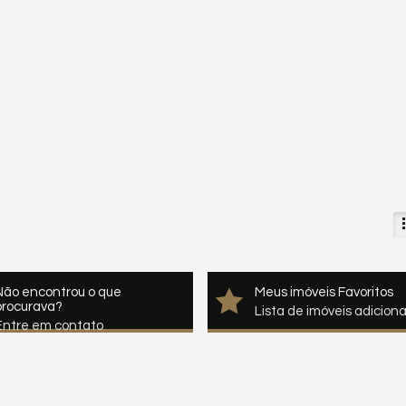
Não encontrou o que
Meus imóveis Favoritos
procurava?
Lista de imóveis adicion
Entre em contato