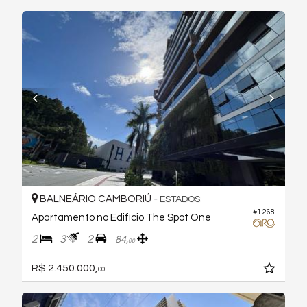
BALNEÁRIO CAMBORIÚ -
ESTADOS
#1.268
Apartamento no Edifício The Spot One
2
3
2
84,
00
R$ 2.450.000,
00