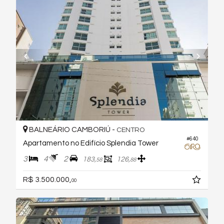
BALNEÁRIO CAMBORIÚ -
CENTRO
#640
Apartamento no Edifício Splendia Tower
3
4
2
183,
126,
58
88
R$ 3.500.000,
00