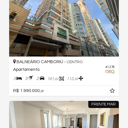
BALNEÁRIO CAMBORIÚ -
CENTRO
#1.278
Apartamento
3
3
2
161,
112,
83
58
R$ 1.990.000,
00
FRENTE MAR