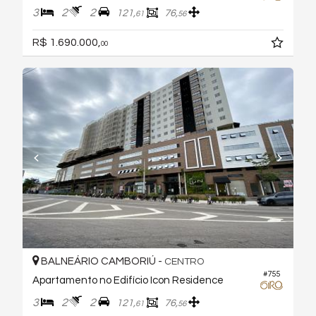
3
2
2
121,
76,
61
56
R$ 1.690.000,
00
BALNEÁRIO CAMBORIÚ -
CENTRO
#755
Apartamento no Edifício Icon Residence
3
2
2
121,
76,
61
56