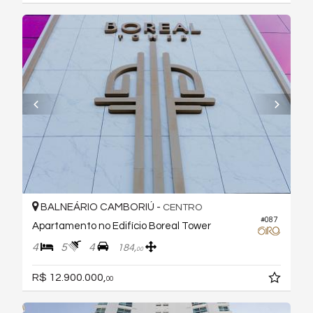
BALNEÁRIO CAMBORIÚ -
CENTRO
#087
Apartamento no Edifício Boreal Tower
4
5
4
184,
00
R$ 12.900.000,
00