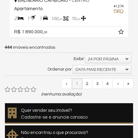
BALNEÁRIO CAMBORIÚ -
CENTRO
#1.274
Apartamento
2
1
1
100,
70,
00
00
R$ 1.890.000,
00
444
imóveis encontrados
Exibir
24 POR PÁGINA
Ordenar por
DATA MAIS RECENTE
‹
1
2
3
4
›
»
(nenhuma avaliação)
Quer vender seu imóvel?
Cadastre-se e anuncie conosco
Não encontrou o que procurava?