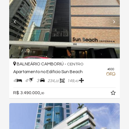
BALNEÁRIO CAMBORIÚ -
CENTRO
#900
Apartamento no Edifício Sun Beach
4
4
3
234,
149,
22
43
R$ 3.490.000,
00