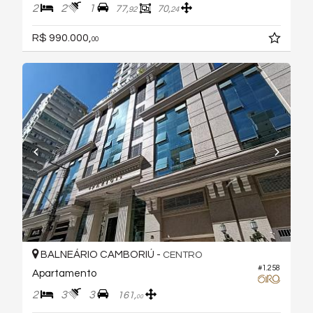
2
2
1
77,
70,
92
24
R$ 990.000,
00
BALNEÁRIO CAMBORIÚ -
CENTRO
#1.258
Apartamento
2
3
3
161,
00