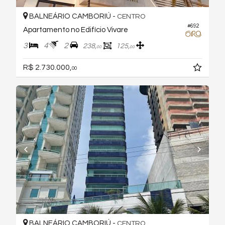
BALNEÁRIO CAMBORIÚ -
CENTRO
#692
Apartamento no Edifício Vivare
3
4
2
238,
125,
00
00
R$ 2.730.000,
00
BALNEÁRIO CAMBORIÚ -
CENTRO