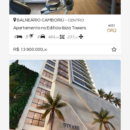
BALNEÁRIO CAMBORIÚ -
CENTRO
#351
Apartamento no Edifício Ibiza Towers
4
5
4
464,
237,
00
00
R$ 13.900.000,
00