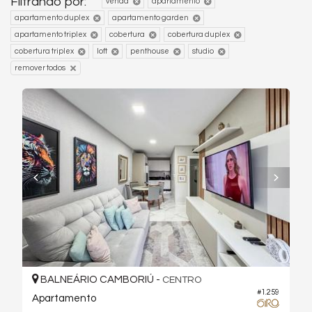
Filtrando por:
venda
apartamento
apartamento duplex
apartamento garden
apartamento triplex
cobertura
cobertura duplex
cobertura triplex
loft
penthouse
studio
remover todos
BALNEÁRIO CAMBORIÚ -
CENTRO
#1.259
Apartamento