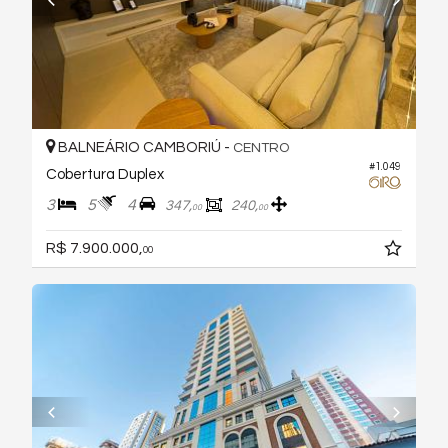
BALNEÁRIO CAMBORIÚ -
CENTRO
#1.049
Cobertura Duplex
3
5
4
347,
240,
00
00
R$ 7.900.000,
00