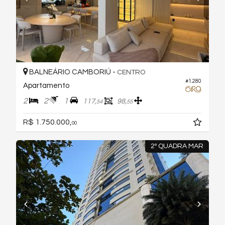
BALNEÁRIO CAMBORIÚ -
CENTRO
#1.280
Apartamento
2
2
1
117,
98,
54
55
R$ 1.750.000,
00
2º QUADRA MAR