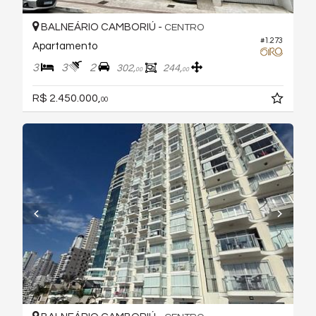
BALNEÁRIO CAMBORIÚ -
CENTRO
#1.273
Apartamento
3
3
2
302,
244,
00
00
R$ 2.450.000,
00