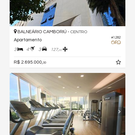
BALNEÁRIO CAMBORIÚ -
CENTRO
#1.282
Apartamento
3
4
3
127,
00
R$ 2.695.000,
00