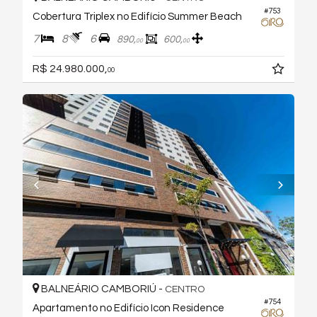
#753
Cobertura Triplex no Edifício Summer Beach
7
8
6
890,
600,
00
00
R$ 24.980.000,
00
BALNEÁRIO CAMBORIÚ -
CENTRO
#754
Apartamento no Edifício Icon Residence