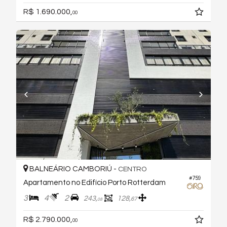
R$ 1.690.000,
00
BALNEÁRIO CAMBORIÚ -
CENTRO
#759
Apartamento no Edifício Porto Rotterdam
3
4
2
243,
128,
67
08
R$ 2.790.000,
00