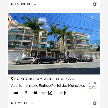
R$ 5.800.000,
00
BALNEÁRIO CAMBORIÚ -
MUNICÍPIOS
#1.266
Apartamento no Edifício Portal dos Municípios
2
2
1
79,
63,
53
26
R$ 725.000,
00