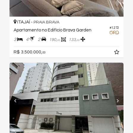
ITAJAÍ -
PRAIA BRAVA
#1.272
Apartamento no Edifício Brava Garden
3
4
2
190,
133,
00
00
R$ 3.500.000,
00