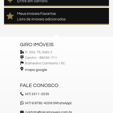
Entre em contato
Meus imóveis Favoritos
Lista de imóveis adicionados
GIRO IMÓVEIS
R. 500, 75, Sala 3
Centro - 88330-711
Balneário Camboriú /
SC
mapa google
FALE CONOSCO
(47)
3311-2535
(47) 9.9792-4209 (WhatsApp)
contato@giroimoveis.com.br