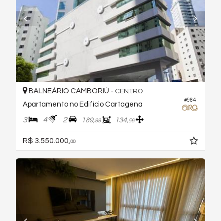
BALNEÁRIO CAMBORIÚ -
CENTRO
#964
Apartamento no Edifício Cartagena
3
4
2
189,
134,
99
56
R$ 3.550.000,
00