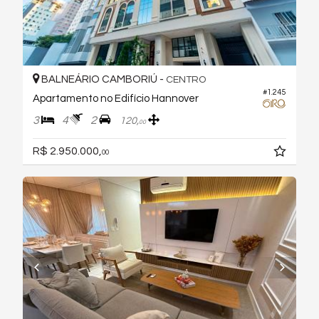
BALNEÁRIO CAMBORIÚ -
CENTRO
#1.245
Apartamento no Edifício Hannover
3
4
2
120,
00
R$ 2.950.000,
00