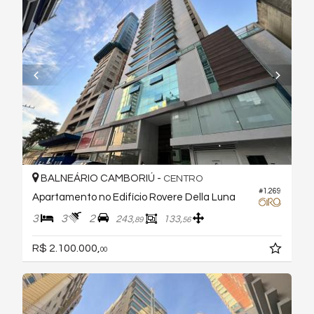
BALNEÁRIO CAMBORIÚ -
CENTRO
#1.269
Apartamento no Edifício Rovere Della Luna
3
3
2
243,
133,
89
56
R$ 2.100.000,
00