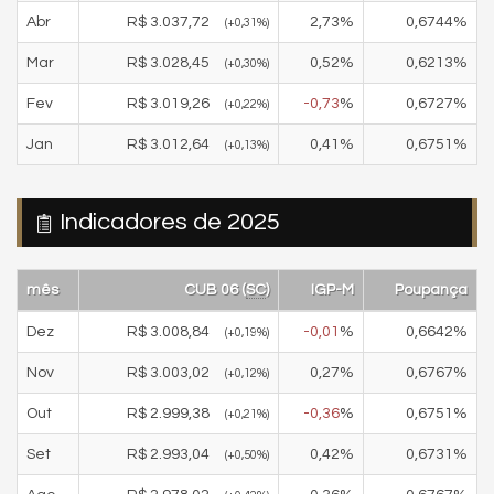
Abr
R$
3.037,72
2,73
%
0,6744
%
(
+0,31
%)
Mar
R$
3.028,45
0,52
%
0,6213
%
(
+0,30
%)
Fev
R$
3.019,26
-0,73
%
0,6727
%
(
+0,22
%)
Jan
R$
3.012,64
0,41
%
0,6751
%
(
+0,13
%)
Indicadores de 2025
mês
CUB 06 (
SC
)
IGP-M
Poupança
Dez
R$
3.008,84
-0,01
%
0,6642
%
(
+0,19
%)
Nov
R$
3.003,02
0,27
%
0,6767
%
(
+0,12
%)
Out
R$
2.999,38
-0,36
%
0,6751
%
(
+0,21
%)
Set
R$
2.993,04
0,42
%
0,6731
%
(
+0,50
%)