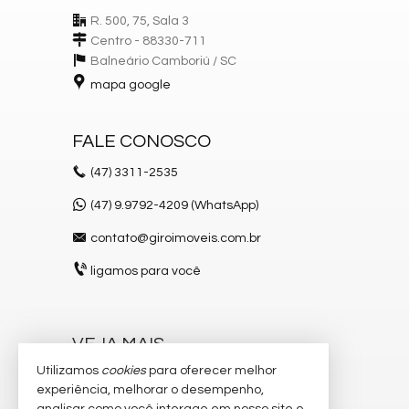
R. 500, 75, Sala 3
Centro - 88330-711
Balneário Camboriú /
SC
mapa google
FALE CONOSCO
(47)
3311-2535
(47) 9.9792-4209 (WhatsApp)
contato@giroimoveis.com.br
ligamos para você
VEJA MAIS
Utilizamos
cookies
para oferecer melhor
receba nosso newsletter
experiência, melhorar o desempenho,
indicadores financeiros