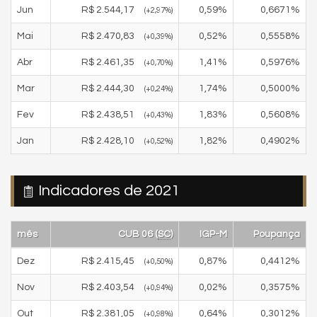
Jun
R$
2.544,17
0,59
%
0,6671
%
(
+2,97
%)
Mai
R$
2.470,83
0,52
%
0,5558
%
(
+0,39
%)
Abr
R$
2.461,35
1,41
%
0,5976
%
(
+0,70
%)
Mar
R$
2.444,30
1,74
%
0,5000
%
(
+0,24
%)
Fev
R$
2.438,51
1,83
%
0,5608
%
(
+0,43
%)
Jan
R$
2.428,10
1,82
%
0,4902
%
(
+0,52
%)
Indicadores de 2021
mês
CUB 06 (
SC
)
IGP-M
Poupança
Dez
R$
2.415,45
0,87
%
0,4412
%
(
+0,50
%)
Nov
R$
2.403,54
0,02
%
0,3575
%
(
+0,94
%)
Out
R$
2.381,05
0,64
%
0,3012
%
(
+0,98
%)