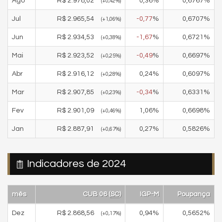
Ago
R$
2.978,02
0,36
%
0,6767
%
(
+0,42
%)
Jul
R$
2.965,54
-0,77
%
0,6707
%
(
+1,06
%)
Jun
R$
2.934,53
-1,67
%
0,6721
%
(
+0,38
%)
Mai
R$
2.923,52
-0,49
%
0,6697
%
(
+0,25
%)
Abr
R$
2.916,12
0,24
%
0,6097
%
(
+0,28
%)
Mar
R$
2.907,85
-0,34
%
0,6331
%
(
+0,23
%)
Fev
R$
2.901,09
1,06
%
0,6698
%
(
+0,46
%)
Jan
R$
2.887,91
0,27
%
0,5826
%
(
+0,67
%)
Indicadores de 2024
mês
CUB 06 (
SC
)
IGP-M
Poupança
Dez
R$
2.868,56
0,94
%
0,5652
%
(
+0,17
%)