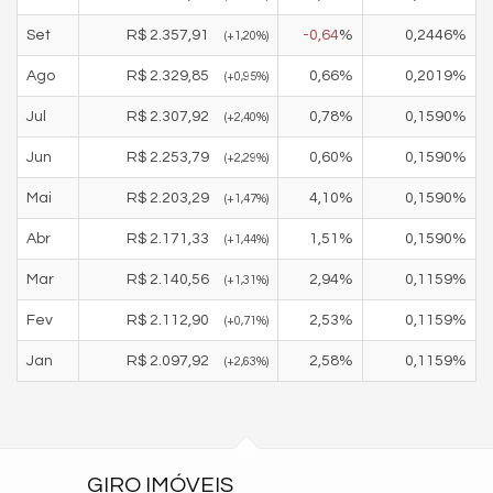
Set
R$
2.357,91
-0,64
%
0,2446
%
(
+1,20
%)
Ago
R$
2.329,85
0,66
%
0,2019
%
(
+0,95
%)
Jul
R$
2.307,92
0,78
%
0,1590
%
(
+2,40
%)
Jun
R$
2.253,79
0,60
%
0,1590
%
(
+2,29
%)
Mai
R$
2.203,29
4,10
%
0,1590
%
(
+1,47
%)
Abr
R$
2.171,33
1,51
%
0,1590
%
(
+1,44
%)
Mar
R$
2.140,56
2,94
%
0,1159
%
(
+1,31
%)
Fev
R$
2.112,90
2,53
%
0,1159
%
(
+0,71
%)
Jan
R$
2.097,92
2,58
%
0,1159
%
(
+2,63
%)
GIRO IMÓVEIS