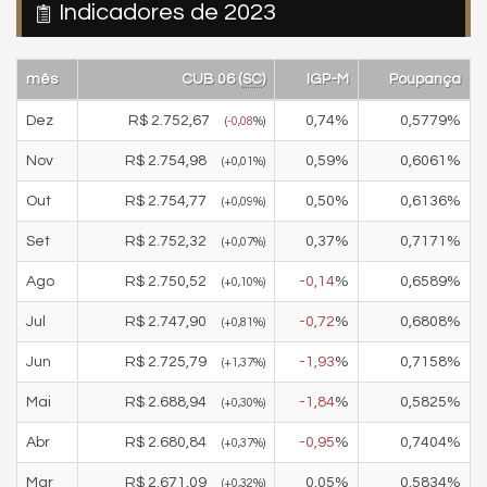
Indicadores de 2023
mês
CUB 06 (
SC
)
IGP-M
Poupança
Dez
R$
2.752,67
0,74
%
0,5779
%
(
-0,08
%)
Nov
R$
2.754,98
0,59
%
0,6061
%
(
+0,01
%)
Out
R$
2.754,77
0,50
%
0,6136
%
(
+0,09
%)
Set
R$
2.752,32
0,37
%
0,7171
%
(
+0,07
%)
Ago
R$
2.750,52
-0,14
%
0,6589
%
(
+0,10
%)
Jul
R$
2.747,90
-0,72
%
0,6808
%
(
+0,81
%)
Jun
R$
2.725,79
-1,93
%
0,7158
%
(
+1,37
%)
Mai
R$
2.688,94
-1,84
%
0,5825
%
(
+0,30
%)
Abr
R$
2.680,84
-0,95
%
0,7404
%
(
+0,37
%)
Mar
R$
2.671,09
0,05
%
0,5834
%
(
+0,32
%)