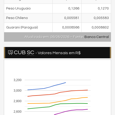
Peso Uruguaio
0,1266
0,1270
Peso Chileno
0,005581
0,005583
Guarani (Paraguai)
0,0008566
0,0008602
Atualizado em: 06/08/2026 – Fonte:
Banco Central
CUB
SC
- Valores Mensais em R$
3,200
3,000
2,800
2,600