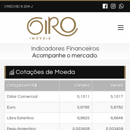
CRECI/SC 6.204-J
Indicadores Financeiros
Acompanhe o mercado.
Cotações de Moeda
Cotação em R$
Compra
Venda
Dólar Comercial
5,1011
5,1017
Euro
5,8765
5,8782
Libra Esterlina
6,8625
6,8648
Peso Argentino
0,003408
0,003409