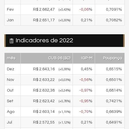
Fev
R$
2.662,47
-0,06
%
0,7091
%
(
+0,43
%)
Jan
R$
2.651,17
0,21
%
0,7082
%
(
+0,30
%)
Indicadores de 2022
mês
CUB 06 (
SC
)
IGP-M
Poupança
Dez
R$
2.643,16
0,45
%
0,6515
%
(
+0,38
%)
Nov
R$
2.633,22
-0,56
%
0,6501
%
(
+0,03
%)
Out
R$
2.632,38
-0,97
%
0,6814
%
(
+0,34
%)
Set
R$
2.623,42
-0,95
%
0,7421
%
(
+0,78
%)
Ago
R$
2.603,14
-0,70
%
0,6639
%
(
+1,19
%)
Jul
R$
2.572,55
0,21
%
0,6491
%
(
+1,12
%)