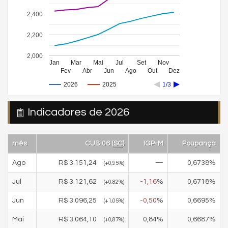
2,400
2,200
2,000
Jan
Mar
Mai
Jul
Set
Nov
Fev
Abr
Jun
Ago
Out
Dez
2026
2025
1/3
Indicadores de 2026
mês
CUB 06 (
SC
)
IGP-M
Poupança
Ago
R$
3.151,24
—
0,6738
%
(
+0,95
%)
Jul
R$
3.121,62
-1,16
%
0,6718
%
(
+0,82
%)
Jun
R$
3.096,25
-0,50
%
0,6695
%
(
+1,05
%)
Mai
R$
3.064,10
0,84
%
0,6687
%
(
+0,87
%)