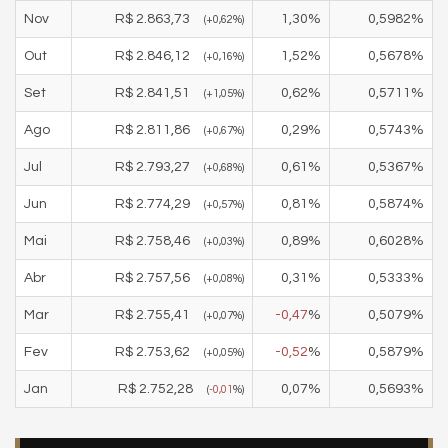
Nov
R$
2.863,73
1,30
%
0,5982
%
(
+0,62
%)
Out
R$
2.846,12
1,52
%
0,5678
%
(
+0,16
%)
Set
R$
2.841,51
0,62
%
0,5711
%
(
+1,05
%)
Ago
R$
2.811,86
0,29
%
0,5743
%
(
+0,67
%)
Jul
R$
2.793,27
0,61
%
0,5367
%
(
+0,68
%)
Jun
R$
2.774,29
0,81
%
0,5874
%
(
+0,57
%)
Mai
R$
2.758,46
0,89
%
0,6028
%
(
+0,03
%)
Abr
R$
2.757,56
0,31
%
0,5333
%
(
+0,08
%)
Mar
R$
2.755,41
-0,47
%
0,5079
%
(
+0,07
%)
Fev
R$
2.753,62
-0,52
%
0,5879
%
(
+0,05
%)
Jan
R$
2.752,28
0,07
%
0,5693
%
(
-0,01
%)