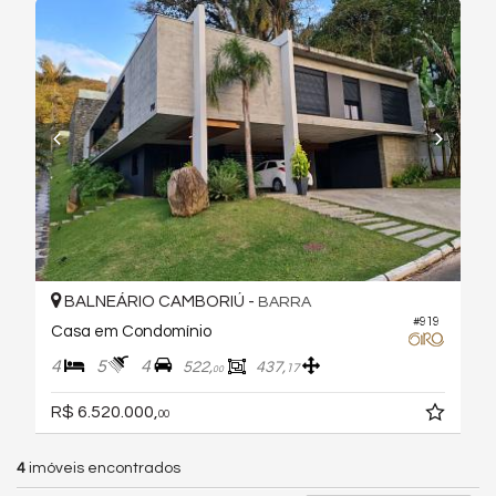
BALNEÁRIO CAMBORIÚ -
BARRA
#919
Casa em Condomínio
4
5
4
522,
437,
17
00
R$ 6.520.000,
00
4
imóveis encontrados