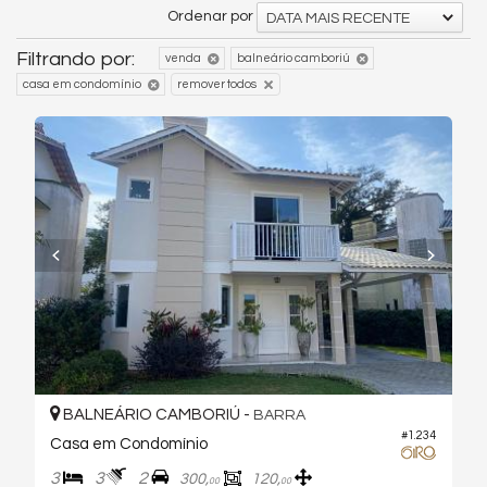
Ordenar por
DATA MAIS RECENTE
Filtrando por:
venda
balneário camboriú
casa em condomínio
remover todos
BALNEÁRIO CAMBORIÚ -
BARRA
#1.234
Casa em Condomínio
3
3
2
300,
120,
00
00