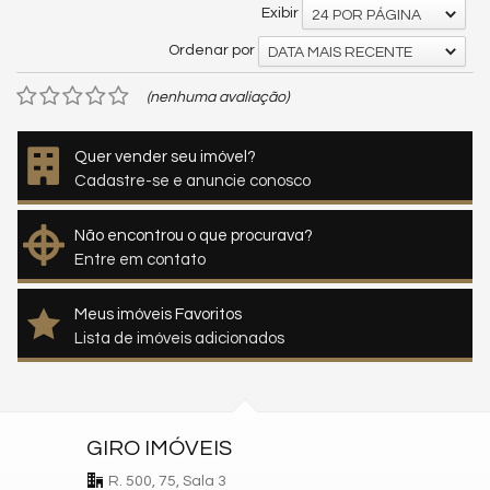
Exibir
24 POR PÁGINA
Ordenar por
DATA MAIS RECENTE
(nenhuma avaliação)
Quer vender seu imóvel?
Cadastre-se e anuncie conosco
Não encontrou o que procurava?
Entre em contato
Meus imóveis Favoritos
Lista de imóveis adicionados
GIRO IMÓVEIS
R. 500, 75, Sala 3