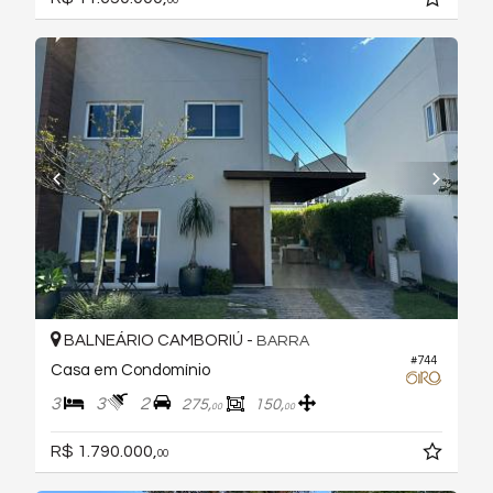
00
BALNEÁRIO CAMBORIÚ -
BARRA
#744
Casa em Condomínio
3
3
2
275,
150,
00
00
R$ 1.790.000,
00