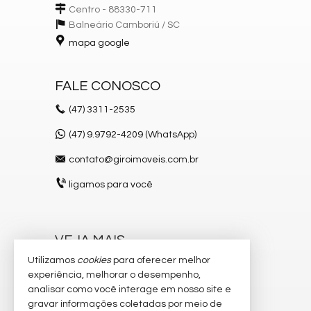
Centro - 88330-711
Balneário Camboriú /
SC
mapa google
FALE CONOSCO
(47)
3311-2535
(47) 9.9792-4209 (WhatsApp)
contato@giroimoveis.com.br
ligamos para você
VEJA MAIS
Utilizamos
cookies
para oferecer melhor
receba nosso newsletter
experiência, melhorar o desempenho,
indicadores financeiros
analisar como você interage em nosso site e
gravar informações coletadas por meio de