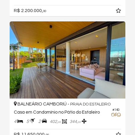
R$ 2.200.000,
00
BALNEÁRIO CAMBORIÚ -
PRAIA DO ESTALEIRO
#140
Casa em Condomínio no Pátio do Estaleiro
4
5
2
402,
344,
00
00
R$ 11.650.000,