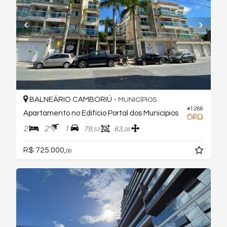
BALNEÁRIO CAMBORIÚ -
MUNICÍPIOS
#1.266
Apartamento no Edifício Portal dos Municípios
2
2
1
79,
63,
53
26
R$ 725.000,
00