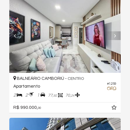
BALNEÁRIO CAMBORIÚ -
CENTRO
#1.259
Apartamento
2
2
1
77,
70,
92
24
R$ 990.000,
00