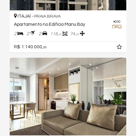
ITAJAÍ -
PRAIA BRAVA
#030
Apartamento no Edifício Manu Bay
2
2
2
118,
74,
00
00
R$ 1.140.000,
00