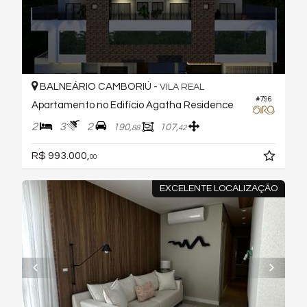
BALNEÁRIO CAMBORIÚ -
VILA REAL
#796
Apartamento no Edifício Agatha Residence
2
3
2
190,
107,
88
42
R$ 993.000,
00
EXCELENTE LOCALIZAÇÃO