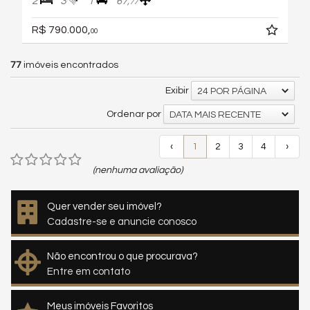
2
3
1
67,
77
R$ 790.000,
00
77
imóveis encontrados
Exibir
24 POR PÁGINA
Ordenar por
DATA MAIS RECENTE
‹
1
2
3
4
›
(nenhuma avaliação)
Quer vender seu imóvel?
Cadastre-se e anuncie conosco
Não encontrou o que procurava?
Entre em contato
Meus imóveis Favoritos