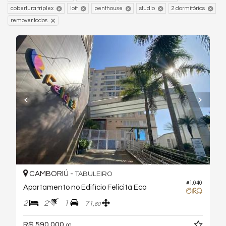
cobertura triplex
loft
penthouse
studio
2 dormitórios
remover todos
CAMBORIÚ -
TABULEIRO
#1.040
Apartamento no Edifício Felicità Eco
2
2
1
71,
60
R$ 590.000,
00