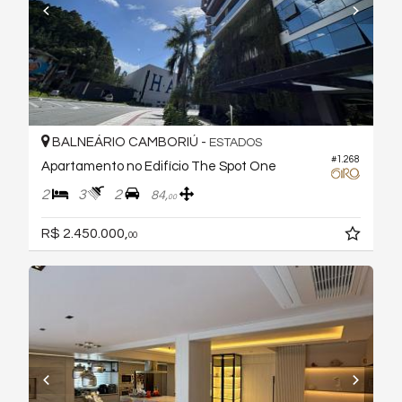
BALNEÁRIO CAMBORIÚ -
ESTADOS
#1.268
Apartamento no Edifício The Spot One
2
3
2
84,
00
R$ 2.450.000,
00