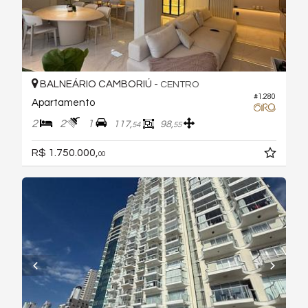
BALNEÁRIO CAMBORIÚ -
CENTRO
#1.280
Apartamento
2
2
1
117,
98,
54
55
R$ 1.750.000,
00