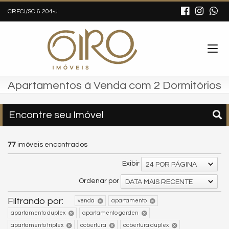
CRECI/SC 6.204-J
Apartamentos à Venda com 2 Dormitórios
Encontre seu Imóvel
77
imóveis encontrados
Exibir
24 POR PÁGINA
Ordenar por
DATA MAIS RECENTE
Filtrando por:
venda
apartamento
apartamento duplex
apartamento garden
apartamento triplex
cobertura
cobertura duplex