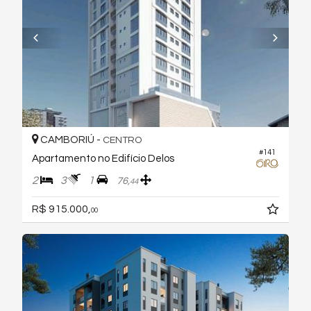
CAMBORIÚ -
CENTRO
#141
Apartamento no Edifício Delos
2
3
1
76,
44
R$ 915.000,
00