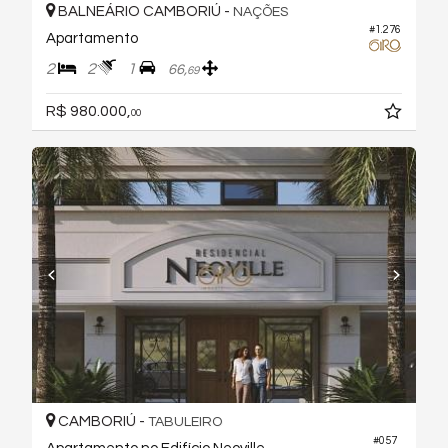
BALNEÁRIO CAMBORIÚ -
NAÇÕES
#1.276
Apartamento
2
2
1
66,
69
R$ 980.000,
00
CAMBORIÚ -
TABULEIRO
#057