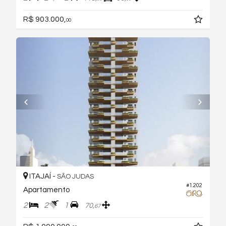
R$ 903.000,
00
ITAJAÍ -
SÃO JUDAS
#1.202
Apartamento
2
2
1
70,
67