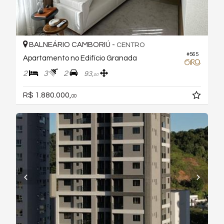
BALNEÁRIO CAMBORIÚ -
CENTRO
#565
Apartamento no Edifício Granada
2
3
2
93,
00
R$ 1.880.000,
00