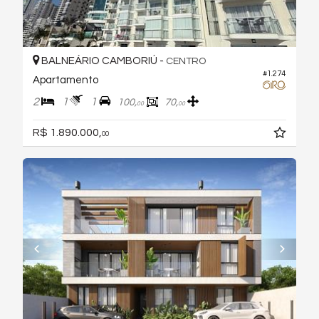
BALNEÁRIO CAMBORIÚ -
CENTRO
#1.274
Apartamento
2
1
1
100,
70,
00
00
R$ 1.890.000,
00