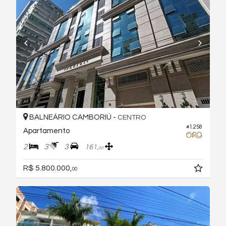
BALNEÁRIO CAMBORIÚ -
CENTRO
#1.258
Apartamento
2
3
3
161,
00
R$ 5.800.000,
00