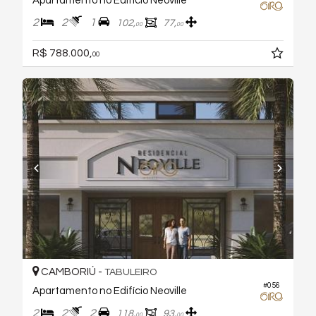
Apartamento no Edifício Neoville
2
2
1
102,
77,
00
00
R$ 788.000,
00
CAMBORIÚ -
TABULEIRO
#056
Apartamento no Edifício Neoville
2
2
2
118,
93,
00
00