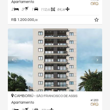
Apartamento
2
3
1
112,
64,
53
36
R$ 1.200.000,
00
CAMBORIÚ -
SÃO FRANCISCO DE ASSIS
#1.203
Apartamento