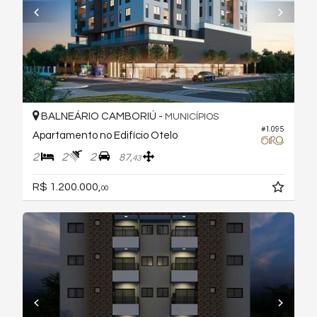
BALNEÁRIO CAMBORIÚ -
MUNICÍPIOS
#1.095
Apartamento no Edifício Otelo
2
2
2
87,
43
R$ 1.200.000,
00