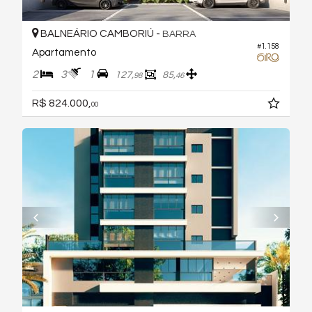
BALNEÁRIO CAMBORIÚ -
BARRA
#1.158
Apartamento
2
3
1
127,
85,
98
46
R$ 824.000,
00