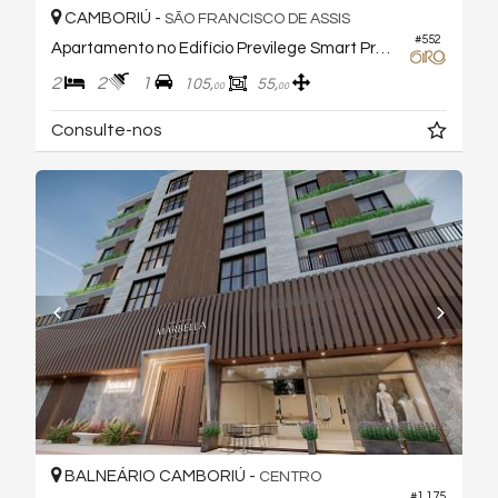
CAMBORIÚ -
SÃO FRANCISCO DE ASSIS
#552
Apartamento no Edifício Previlege Smart Premium
2
2
1
105,
55,
00
00
Consulte-nos
BALNEÁRIO CAMBORIÚ -
CENTRO
#1.175