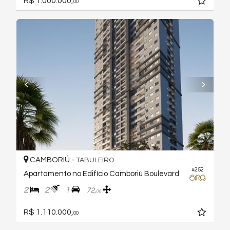
R$ 1.000.000,
00
CAMBORIÚ -
TABULEIRO
#252
Apartamento no Edifício Camboriú Boulevard
2
2
1
72,
00
R$ 1.110.000,
00