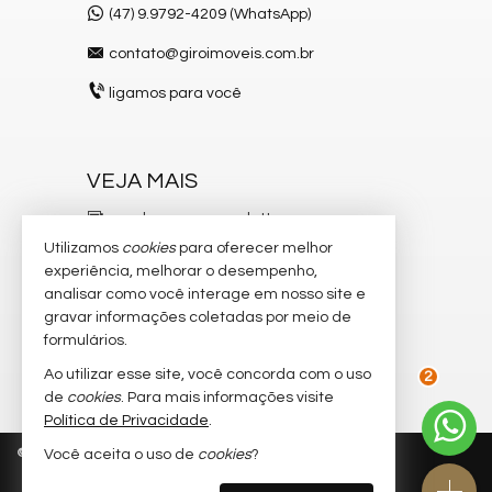
(47) 9.9792-4209 (WhatsApp)
contato@giroimoveis.com.br
ligamos para você
VEJA MAIS
receba nosso newsletter
Utilizamos
cookies
para oferecer melhor
indicadores financeiros
experiência, melhorar o desempenho,
analisar como você interage em nosso site e
cadastre seu imóvel
gravar informações coletadas por meio de
imóveis favoritos
formulários.
Ao utilizar esse site, você concorda com o uso
mapa de imóveis
de
cookies
. Para mais informações visite
2
Política de Privacidade
.
©
2026
CRECI/SC 6.204-J
Política de Privacidade
Você aceita o uso de
cookies
?