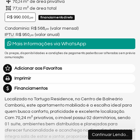
70,
m² de área privativa
24
77,
m² de área total
92
R$ 990.000,
financiamento direto
00
Condomínio: R$ 568,
(valor mensal)
00
IPTU
: R$ 950,
(valor anual)
00
Mais Informações via WhatsApp
Os preços, disponibilidades e condições de pagamento poderão ser alterados sem prévia
comunicação.
Adicionar aos Favoritos
Imprimir
Financiamentos
Localizado no Tortuga Residence, no Centro de Balneário
Camboriú, este apartamento mobiliado é a escolha ideal para
quem busca conforto, praticidade e excelente localização.
Com 70,24 m² privativos, o imóvel possui 02 dormitórios, sendo
01 suíte, ambientes bem distribuídos e planejados para
oferecer funcionalidade e aconchego no dia a dia. A área social
Continuar Lendo...
integra sala de estar e jantar, proporcionando um espaço