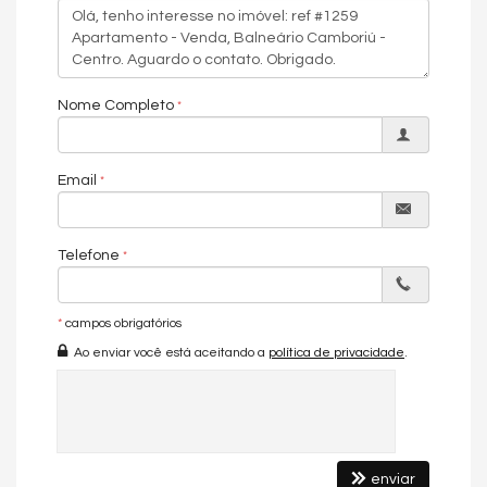
- 01 Vaga de garagem
Metragem do Imóvel
Nome Completo
- Área privativa de 70,24m²
Email
Conheça o Empreendimento:
- Medidores de água, luz e gás individuais
Telefone
- Interfone
- Alarme
*
campos obrigatórios
Características do Imóvel
Ao enviar você está aceitando a
política de privacidade
.
Ar Condicionado
Churrasqueira
Piso Porcelanato
Móveis Planejados
Área de Serviço
Living
enviar