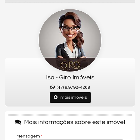
agradável para receber familiares e amigos, enquanto a
sacada com churrasqueira à carvão torna os momentos de
lazer ainda mais especiais. A cozinha equipada e a área de
serviço garantem praticidade à rotina, e a hidromassagem
agrega mais conforto e bem-estar ao imóvel. Além disso, conta
com 01 vaga de garagem privativa. Em uma localização
privilegiada, próximo à praia, comércios e serviços, este
apartamento reúne sofisticação, comodidade e excelente
potencial de valorização.
Conheça o Apartamento:
- Mobiliado e Equipado
Isa - Giro Imóveis
- 02 Dormitórios sendo 01 Suíte
(47) 9.9792-4209
- Living
mais imóveis
- Cozinha equipada
- Sacada com churrasqueira à carvão
- Hidromassagem
Mais informações sobre este imóvel
- Área de serviço
Mensagem
- Banheiro Social