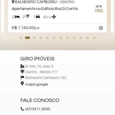
BALNEÁRIO CAMBORIÚ -
CENTRO
#278
7
Apartamento no Edifício Ilha Di Cretta
2
2
1
62,
43
R$ 1.150.000,
00
GIRO IMÓVEIS
R. 500, 75, Sala 3
Centro - 88330-711
Balneário Camboriú /
SC
mapa google
FALE CONOSCO
(47)
3311-2535