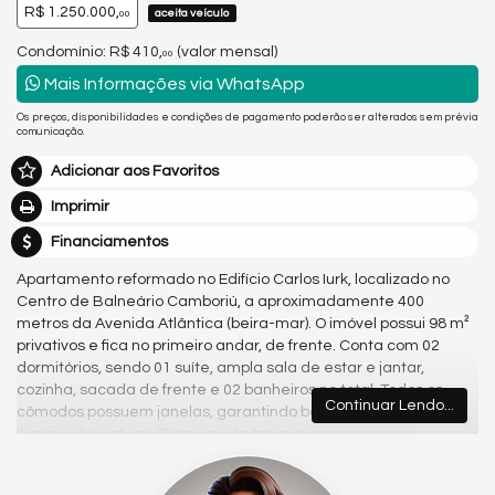
R$ 1.250.000,
aceita veículo
00
Condomínio: R$ 410,
(valor mensal)
00
Mais Informações via WhatsApp
Os preços, disponibilidades e condições de pagamento poderão ser alterados sem prévia
comunicação.
Adicionar aos Favoritos
Imprimir
Financiamentos
Apartamento reformado no Edifício Carlos Iurk, localizado no
Centro de Balneário Camboriú, a aproximadamente 400
metros da Avenida Atlântica (beira-mar). O imóvel possui 98 m²
privativos e fica no primeiro andar, de frente. Conta com 02
dormitórios, sendo 01 suíte, ampla sala de estar e jantar,
cozinha, sacada de frente e 02 banheiros no total. Todos os
Continuar Lendo...
cômodos possuem janelas, garantindo boa ventilação e
iluminação natural. Possui ainda tanque e espaço para
máquina de lavar. O edifício tem 04 andares, oferece ambiente
tranquilo e familiar. A garagem é rotativa e permite 01 vaga