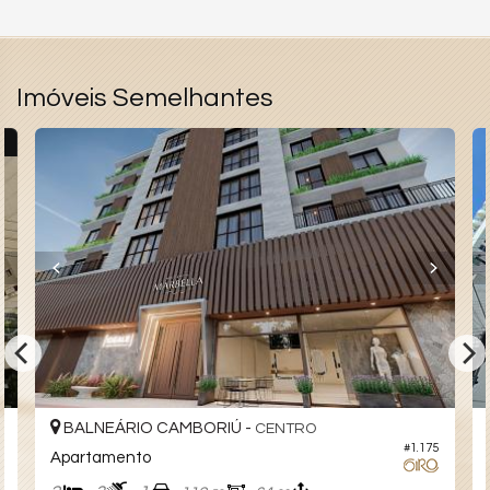
Imóveis Semelhantes
R
BALNEÁRIO CAMBORIÚ -
CENTRO
8
#1.175
Apartamento