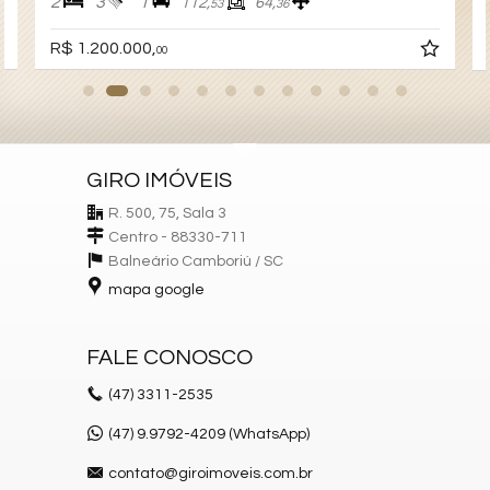
2
3
1
112,
64,
53
36
R$ 1.200.000,
00
GIRO IMÓVEIS
R. 500, 75, Sala 3
Centro - 88330-711
Balneário Camboriú /
SC
mapa google
FALE CONOSCO
(47)
3311-2535
(47) 9.9792-4209 (WhatsApp)
contato@giroimoveis.com.br