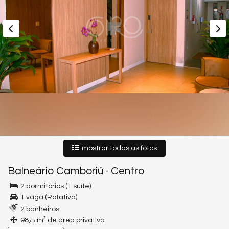
mostrar todas as fotos
Balneário Camboriú
-
Centro
2 dormitórios (1 suíte)
1 vaga (Rotativa)
2 banheiros
98,
m² de área privativa
00