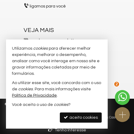
ligamos para você
VEJA MAIS
receba nosso newsletter
Utilizamos
cookies
para oferecer melhor
indicadores financeiros
experiência, melhorar o desempenho,
analisar como você interage em nosso site e
cadastre seu imóvel
gravar informações coletadas por meio de
imóveis favoritos
formulários.
Ao utilizar esse site, você concorda com o uso
mapa de imóveis
de
cookies
. Para mais informações visite
2
Política de Privacidade
.
©
2026
CRECI/SC 6.204-J
Política de Privacidade
Você aceita o uso de
cookies
?
aceito cookies
Site para imobiliárias
: Castel Digital
Tenho Interesse