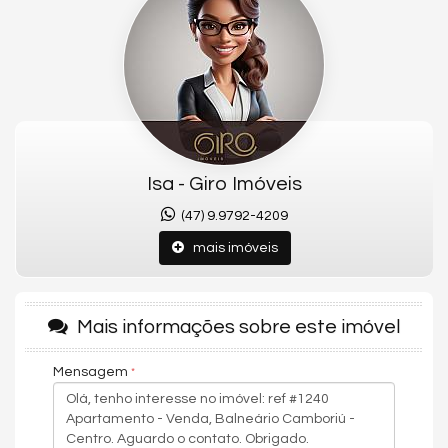
para automóvel. O prédio conta também com bicicletário, hall
de entrada e lava-pés para retorno da praia. Excelente
localização, próximo a supermercados, farmácias,
restaurantes, lojas, serviços e ao Atlântico Shopping. Ideal para
moradia ou investimento.
Conheça o Apartamento:
- 02 Dormitórios sendo 01 suíte
- 02 Banheiros
Isa - Giro Imóveis
- Sala de estar e jantar
(47) 9.9792-4209
- Cozinha
mais imóveis
- Sacada aberta
- 01 Vaga de garagem rotativa
Mais informações sobre este imóvel
Metragem do Imóvel
Mensagem
- Área privativa: 98,00m²