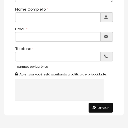
Conheça o Empreendimento:
Nome Completo
- 400 metros da praia
- Rua reta ao mar
- Bicicletário
Email
- Hall de estrada
- Lava-pés
Telefone
*
campos obrigatórios
Características do Imóvel
Sacada / Varanda
Ao enviar você está aceitando a
política de privacidade
.
Sala de Estar
Sala de Jantar
Cozinha
Banheiro Social
Características do Empreendimento
enviar
Bicicletário