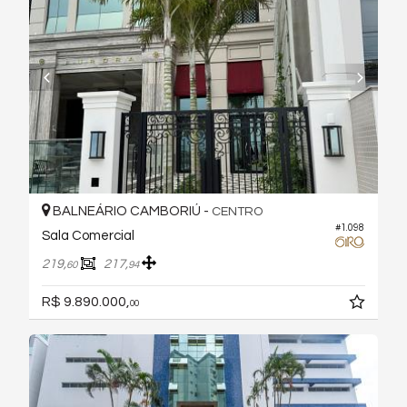
BALNEÁRIO CAMBORIÚ -
CENTRO
#1.098
Sala Comercial
219,
217,
60
94
R$ 9.890.000,
00