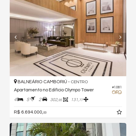
BALNEÁRIO CAMBORIÚ -
CENTRO
#1.081
Apartamento no Edifício Olympo Tower
4
5
2
302,
131,
95
77
R$ 6.694.000,
00