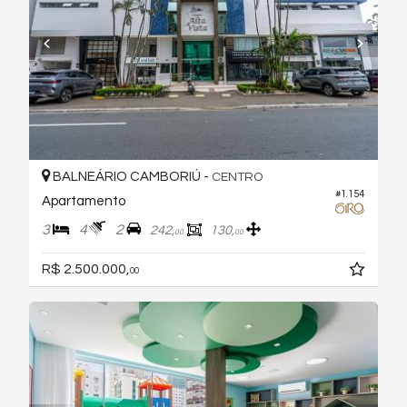
BALNEÁRIO CAMBORIÚ -
CENTRO
#1.154
Apartamento
3
4
2
242,
130,
00
00
R$ 2.500.000,
00