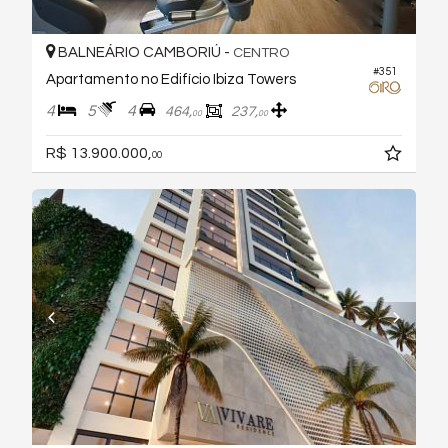
BALNEÁRIO CAMBORIÚ -
CENTRO
#351
Apartamento no Edifício Ibiza Towers
4
5
4
464,
237,
00
00
R$ 13.900.000,
00