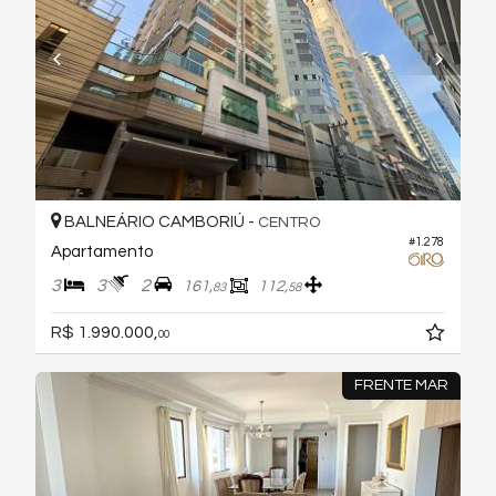
BALNEÁRIO CAMBORIÚ -
CENTRO
#1.278
Apartamento
3
3
2
161,
112,
83
58
R$ 1.990.000,
00
FRENTE MAR