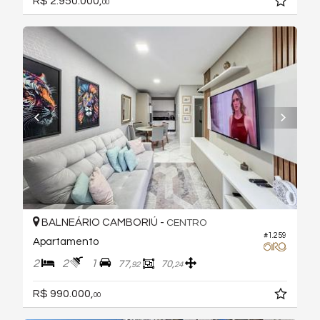
R$ 2.950.000,
00
BALNEÁRIO CAMBORIÚ -
CENTRO
#1.259
Apartamento
2
2
1
77,
70,
92
24
R$ 990.000,
00