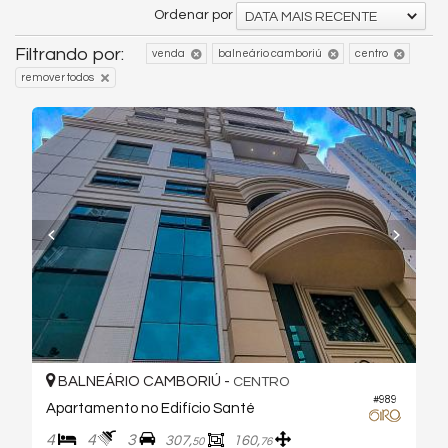
Ordenar por
DATA MAIS RECENTE
Filtrando por:
venda
balneário camboriú
centro
remover todos
BALNEÁRIO CAMBORIÚ -
CENTRO
#989
Apartamento no Edifício Santé
4
4
3
307,
160,
50
76