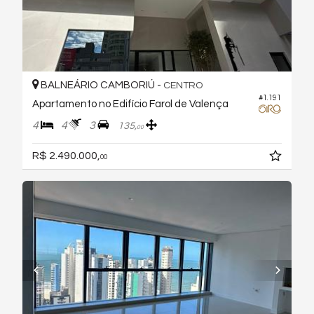
BALNEÁRIO CAMBORIÚ -
CENTRO
#1.191
Apartamento no Edifício Farol de Valença
4
4
3
135,
00
R$ 2.490.000,
00