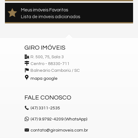
Meus imóveis Favoritos
Lista de imóveis adicionados
GIRO IMÓVEIS
R. 500, 75, Sala 3
Centro - 88330-711
Balneário Camboriú /
SC
mapa google
FALE CONOSCO
(47)
3311-2535
(47) 9.9792-4209 (WhatsApp)
contato@giroimoveis.com.br