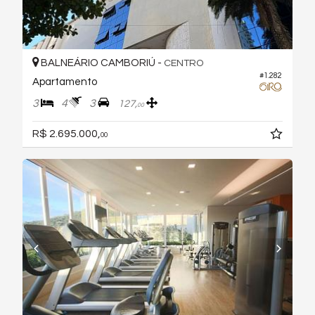
BALNEÁRIO CAMBORIÚ -
CENTRO
#1.282
Apartamento
3
4
3
127,
00
R$ 2.695.000,
00