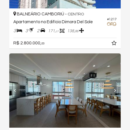
BALNEÁRIO CAMBORIÚ -
CENTRO
#1.217
Apartamento no Edifício Dimora Del Sole
3
3
2
171,
138,
86
07
R$ 2.800.000,
00