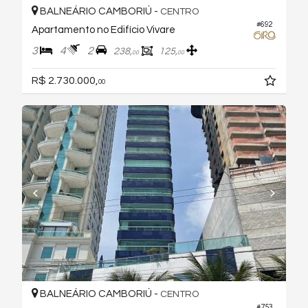
BALNEÁRIO CAMBORIÚ -
CENTRO
#692
Apartamento no Edifício Vivare
3
4
2
238,
125,
00
00
R$ 2.730.000,
00
BALNEÁRIO CAMBORIÚ -
CENTRO
#753