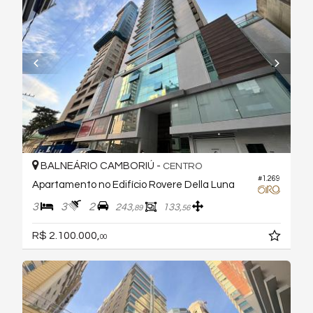
BALNEÁRIO CAMBORIÚ -
CENTRO
#1.269
Apartamento no Edifício Rovere Della Luna
3
3
2
243,
133,
89
56
R$ 2.100.000,
00