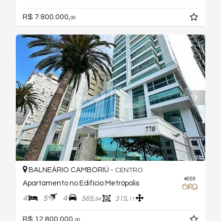
R$ 7.800.000,
00
BALNEÁRIO CAMBORIÚ -
CENTRO
#999
Apartamento no Edifício Metrópolis
4
5
4
565,
315,
94
11
R$ 12.800.000,
00