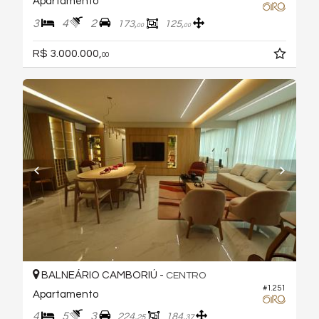
Apartamento
3
4
2
173,
125,
00
00
R$ 3.000.000,
00
BALNEÁRIO CAMBORIÚ -
CENTRO
#1.251
Apartamento
4
5
3
224,
184,
25
37