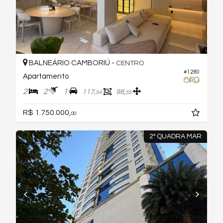
BALNEÁRIO CAMBORIÚ -
CENTRO
#1.280
Apartamento
2
2
1
117,
98,
54
55
R$ 1.750.000,
00
2º QUADRA MAR