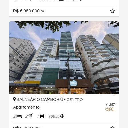
R$ 6.950.000,
00
BALNEÁRIO CAMBORIÚ -
CENTRO
#1.257
Apartamento
2
2
1
166,
30