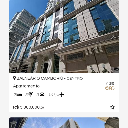
BALNEÁRIO CAMBORIÚ -
CENTRO
#1.258
Apartamento
2
3
3
161,
00
R$ 5.800.000,
00