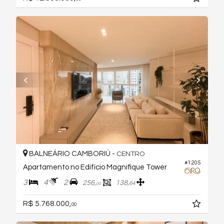
BALNEÁRIO CAMBORIÚ -
CENTRO
#1.205
Apartamento no Edifício Magnifique Tower
3
4
2
256,
138,
64
00
R$ 5.768.000,
00