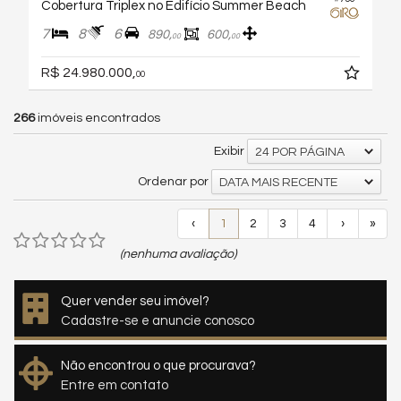
Cobertura Triplex no Edifício Summer Beach
7
8
6
890,
600,
00
00
R$ 24.980.000,
00
266
imóveis encontrados
Exibir
24 POR PÁGINA
Ordenar por
DATA MAIS RECENTE
‹
1
2
3
4
›
»
(nenhuma avaliação)
Quer vender seu imóvel?
Cadastre-se e anuncie conosco
Não encontrou o que procurava?
Entre em contato