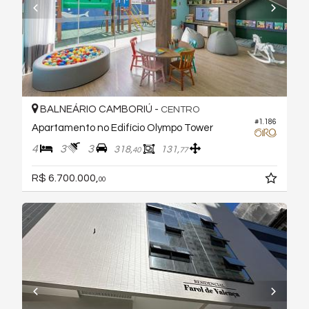
BALNEÁRIO CAMBORIÚ -
CENTRO
#1.186
Apartamento no Edifício Olympo Tower
4
3
3
318,
131,
40
77
R$ 6.700.000,
00