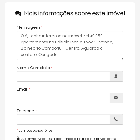
magnetizantes.
Mais informações sobre este imóvel
Inserido em uma das melhores localizações centrais da
cidade, proporcionando uma atmosfera cosmopolita para
Mensagem
dentro do seu lar, integrado com o mar e a Mata Atlântica.
Prepare-se para viver com ainda mais personalidade neste
ícone da costa catarinense.
Conheça o apartamento:
- Pré - lançamento
Nome Completo
- 02 Suítes sendo 01 Máster com banheira de imersão
- 02 Demi- suítes
- Living
Email
- Cozinha
- Lavabo
- Área de serviço
- Terraço
Telefone
- Churrasqueira à carvão
- 03 Vagas de garagem
*
campos obrigatórios
Metragem:
Ao enviar você está aceitando a
política de privacidade
.