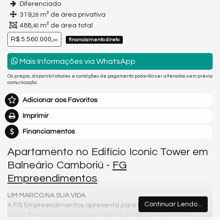
Diferenciado
319,
m² de área privativa
28
488,
m² de área total
40
R$ 5.560.000,
financiamento direto
00
Mais Informações via WhatsApp
Os preços, disponibilidades e condições de pagamento poderão ser alterados sem prévia
comunicação.
Adicionar aos Favoritos
Imprimir
Financiamentos
Apartamento no Edifício Iconic Tower em
Balneário Camboriú -
FG
Empreendimentos
UM MARCO NA SUA VIDA
Continuar Lendo...
A FG Empreendimentos apresenta para Balneário Camboriú o
Iconic Tower, um projeto com design autêntico e espaços