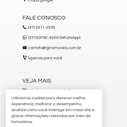
mapa google
FALE CONOSCO
(47)
3311-2535
(47) 9.9792-4209 (WhatsApp)
contato@giroimoveis.com.br
ligamos para você
VEJA MAIS
receba nosso newsletter
Utilizamos
cookies
para oferecer melhor
indicadores financeiros
experiência, melhorar o desempenho,
analisar como você interage em nosso site e
cadastre seu imóvel
gravar informações coletadas por meio de
imóveis favoritos
formulários.