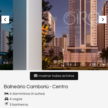
mostrar todas as fotos
Balneário Camboriú
-
Centro
4 dormitórios (4 suítes)
4 vagas
5 banheiros