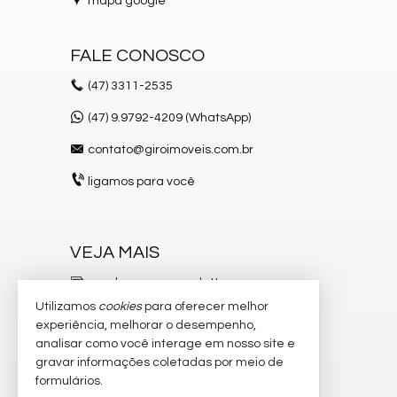
mapa google
FALE CONOSCO
(47)
3311-2535
(47) 9.9792-4209 (WhatsApp)
contato@giroimoveis.com.br
ligamos para você
VEJA MAIS
receba nosso newsletter
Utilizamos
cookies
para oferecer melhor
indicadores financeiros
experiência, melhorar o desempenho,
analisar como você interage em nosso site e
cadastre seu imóvel
gravar informações coletadas por meio de
imóveis favoritos
formulários.