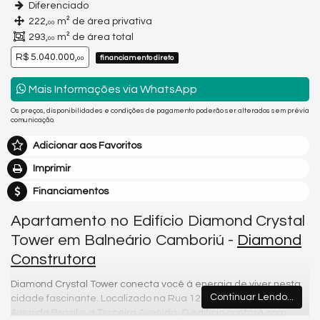
Diferenciado
222,
m² de área privativa
00
293,
m² de área total
00
R$ 5.040.000,
financiamento direto
00
Mais Informações via WhatsApp
Os preços, disponibilidades e condições de pagamento poderão ser alterados sem prévia
comunicação.
Adicionar aos Favoritos
Imprimir
Financiamentos
Apartamento no Edifício Diamond Crystal
Tower em Balneário Camboriú -
Diamond
Construtora
Diamond Crystal Tower conecta você à energia de viver nesta
Continuar Lendo...
cidade fascinante. Localizado na Rua 1201, no Centro, entre a
Avenida Brasil e a Terceira Avenida. O edifício contará com