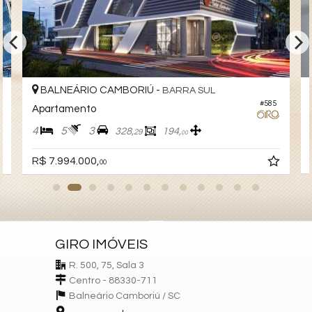
- Piscina térmica
- Pub
- Sala de games
- Salão de festas
BALNEÁRIO CAMBORIÚ -
BARRA SUL
#585
Apartamento
Características do Imóvel
4
5
3
328,
194,
Área de Serviço
29
00
Living
Piscina Privativa
R$ 7.994.000,
00
Terraço
Cozinha
Hidromassagem
Lavabo
Suíte Master
Churrasqueira
GIRO IMÓVEIS
Características do Empreendimento
R. 500, 75, Sala 3
Sauna
Bar
Centro - 88330-711
Sala de Jogos
Balneário Camboriú /
SC
Salão de Festas