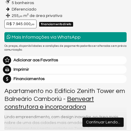
5 banheiros
Diferenciado
255,
m² de área privativa
00
R$ 7.945.000,
financiamento direto
00
Mais Informações via WhatsApp
Os preços, disponibilidades e condições de pagamento poderão ser alterados sem prévia
comunicação.
Adicionar aos Favoritos
Imprimir
Financiamentos
Apartamento no Edifício Zenith Tower em
Balneário Camboriú -
Benveart
construtora e incorporadora
Lindo empreendimento, com design inovador, na área mais
Continuar Lendo...
nobre de uma das cidades mais amadas do Litoral Norte
Catarinense! Aqui nesta unidade no Zenith Tower, é possível