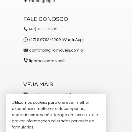
mapa google
Piscina
Spa
Espaço Gourmet
Espaço Fitness
FALE CONOSCO
Medidores Individuais
Brinquedoteca
(47)
3311-2535
Piscina Infantil
Bicicletário
(47) 9.9792-4209 (WhatsApp)
Entrada para Banhistas
Box de Praia
contato@giroimoveis.com.br
Lounge
ligamos para você
VEJA MAIS
receba nosso newsletter
Utilizamos
cookies
para oferecer melhor
indicadores financeiros
experiência, melhorar o desempenho,
analisar como você interage em nosso site e
cadastre seu imóvel
gravar informações coletadas por meio de
imóveis favoritos
formulários.