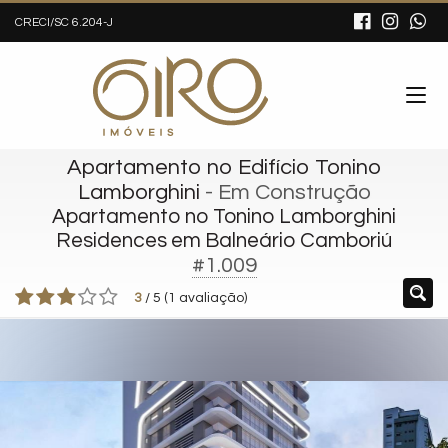
CRECI/SC 6.204-J
Apartamento no Edifício Tonino
Lamborghini
- Em Construção
Apartamento no Tonino Lamborghini
Residences em Balneário Camboriú
#1.009
3
/
5
(
1
avaliação)