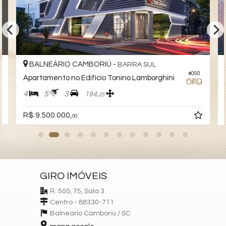
- Coworking
- Playground
- Pista de Carrinhos Elétricos
- Brinquedoteca
- Espaço Gourmet
- Futebol Society
BALNEÁRIO CAMBORIÚ -
- Salão de Festas
BARRA SUL
- Terraço
4
#090
Apartamento no Edifício Tonino Lamborghini
- Sauna Úmida
4
5
3
194,
- Sauna Seca
25
- Spa com Hidro e Descanso
R$ 9.500.000,
- Piscina Aquecida
00
- Massagem
- Gourmet Bianco
- Gourmet Nero
- Sala de Jogos
- Massagem
GIRO IMÓVEIS
Previsão de Entrega:
R. 500, 75, Sala 3
- Dezembro / 2026
Centro - 88330-711
Balneário Camboriú /
SC
Construtora:
- Embraed