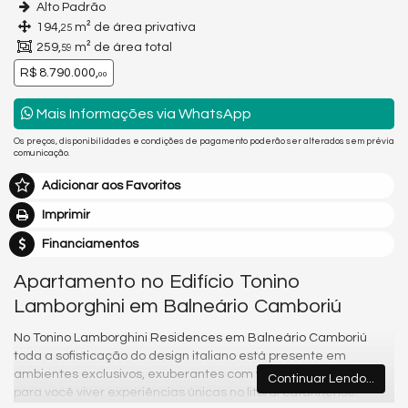
Alto Padrão
194,
m² de área privativa
25
259,
m² de área total
59
R$ 8.790.000,
00
Mais Informações via WhatsApp
Os preços, disponibilidades e condições de pagamento poderão ser alterados sem prévia
comunicação.
Adicionar aos Favoritos
Imprimir
Financiamentos
Apartamento no Edifício Tonino
Lamborghini em Balneário Camboriú
No Tonino Lamborghini Residences em Balneário Camboriú
toda a sofisticação do design italiano está presente em
ambientes exclusivos, exuberantes com vistas paradisíacas
Continuar Lendo...
para você viver experiências únicas no litoral catarinense.