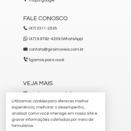
mapa google
Inc: R.11-22.482
FALE CONOSCO
Características do Imóvel
(47)
3311-2535
Área de Serviço
Living
(47) 9.9792-4209 (WhatsApp)
Sacada com Churrasqueira
Cozinha
contato@giroimoveis.com.br
Hidromassagem
Closet
ligamos para você
Lavabo
Sacada Técnica
Entrada de Serviço
Suíte Master
VEJA MAIS
Churrasqueira
Características do Empreendimento
receba nosso newsletter
Sauna
Utilizamos
cookies
para oferecer melhor
indicadores financeiros
Sala de Jogos
experiência, melhorar o desempenho,
Salão de Festas
analisar como você interage em nosso site e
cadastre seu imóvel
Piscina
gravar informações coletadas por meio de
Spa
imóveis favoritos
Espaço Gourmet
formulários.
Espaço Fitness