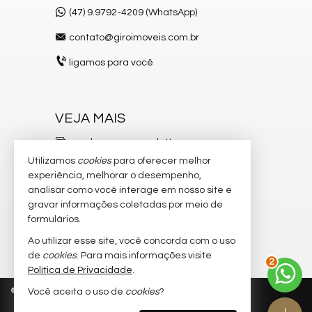
(47) 9.9792-4209 (WhatsApp)
contato@giroimoveis.com.br
ligamos para você
VEJA MAIS
receba nosso newsletter
Utilizamos
cookies
para oferecer melhor
indicadores financeiros
experiência, melhorar o desempenho,
analisar como você interage em nosso site e
cadastre seu imóvel
gravar informações coletadas por meio de
imóveis favoritos
formulários.
Ao utilizar esse site, você concorda com o uso
mapa de imóveis
de
cookies
. Para mais informações visite
2
Política de Privacidade
.
©
2026
CRECI/SC 6.204-J
Política de Privacidade
Você aceita o uso de
cookies
?