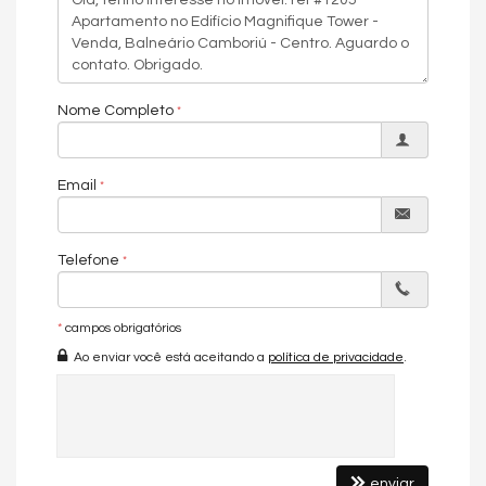
Conheça o Empreendimento:
- Academia
- Salão de Festas
Nome Completo
- Sala de Jogos
- Playground
Email
- Piscina
- Portaria 24h
Telefone
- Infra de Segurança
- Gás Central
*
campos obrigatórios
- Sala de Cinema
Ao enviar você está aceitando a
política de privacidade
.
- Espaço Massagem
- Churrasqueira
- Sauna Úmida
enviar