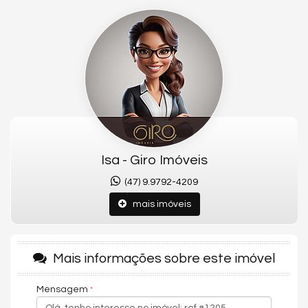
área de lazer completa para aproveitar em todos os
momentos.
Conheça o Apartamento:
- Mobiliado, Decorado e Equipado
- 03 Suítes
- Sala de Jantar
- Sala de Estar
- Área de Serviço
Isa - Giro Imóveis
- Cozinha
(47) 9.9792-4209
- Espaço Gourmet
mais imóveis
- 02 vagas de garagem
Metragem:
Mais informações sobre este imóvel
- Área privativa 138.64m²
Mensagem
- Área privativa de 256,00m²