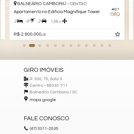
BALNEÁRIO CAMBORIÚ -
CENTRO
1
#607
Apartamento no Edifício Magnifique Tower
3
4
2
138,
00
R$ 2.900.000,
00
GIRO IMÓVEIS
R. 500, 75, Sala 3
Centro - 88330-711
Balneário Camboriú /
SC
mapa google
FALE CONOSCO
(47)
3311-2535