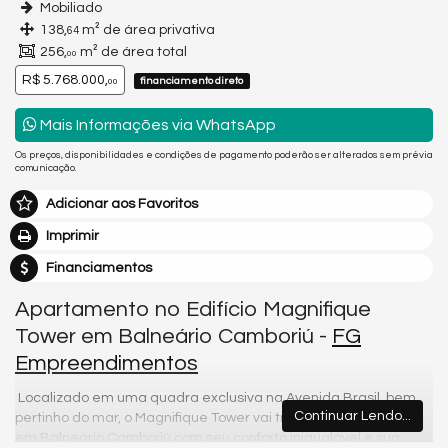
Mobiliado
138,
m² de área privativa
64
256,
m² de área total
00
R$ 5.768.000,
financiamento direto
00
Mais Informações via WhatsApp
Os preços, disponibilidades e condições de pagamento poderão ser alterados sem prévia
comunicação.
Adicionar aos Favoritos
Imprimir
Financiamentos
Apartamento no Edifício Magnifique
Tower em Balneário Camboriú -
FG
Empreendimentos
Localizado em uma quadra exclusiva na Avenida Brasil, bem
Continuar Lendo...
pertinho do mar, o Magnifique Tower vai transformar seus dias
em Balneário Camboriú com seu conforto inigualável e sua