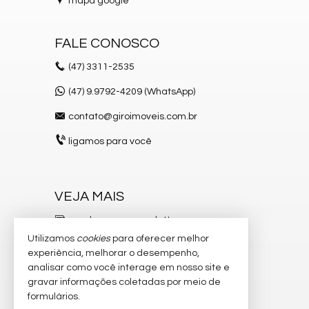
mapa google
FALE CONOSCO
(47)
3311-2535
(47) 9.9792-4209 (WhatsApp)
contato@giroimoveis.com.br
ligamos para você
VEJA MAIS
receba nosso newsletter
Utilizamos
cookies
para oferecer melhor
indicadores financeiros
experiência, melhorar o desempenho,
analisar como você interage em nosso site e
cadastre seu imóvel
gravar informações coletadas por meio de
imóveis favoritos
formulários.