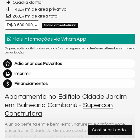
Quadra do Mar
146,
m² de área privativa
00
263,
m² de área total
00
R$ 3.630.000,
financiamento direto
00
Mais Informações via WhatsApp
Os preços, disponibilidades e condições de pagamento poderão ser alterados sem prévia
comunicação.
Adicionar aos Favoritos
Imprimir
Financiamentos
Apartamento no Edifício Cidade Jardim
em Balneário Camboriú -
Supercon
Construtora
A união perfeita entre bem-estar, natureza e conforto você
Continuar Lendo...
encontra no Cidade Jardim, que aposta em empreendimentos
que trazem estruturas bem arborizadas e ambiente com ótima