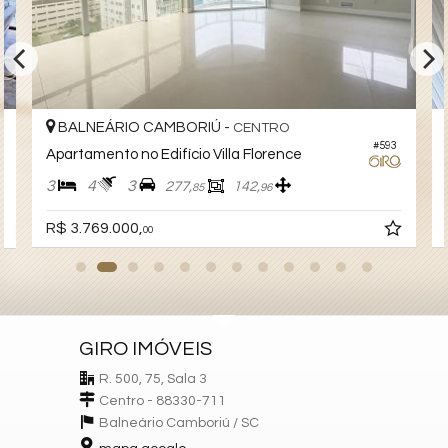
Características do Imóvel
Área de Serviço
Sala de Estar
Sala de Jantar
Cozinha
BALNEÁRIO CAMBORIÚ -
CENTRO
Hidromassagem
#593
Apartamento no Edifício Villa Florence
Closet
Lavabo
3
4
3
277,
142,
85
96
Suíte Master
Churrasqueira
R$ 3.769.000,
00
Características do Empreendimento
Sala de Jogos
Salão de Festas
Cinema
Piscina
Playground
GIRO IMÓVEIS
Brinquedoteca
Piscina Infantil
R. 500, 75, Sala 3
Lounge
Centro - 88330-711
Balneário Camboriú /
SC