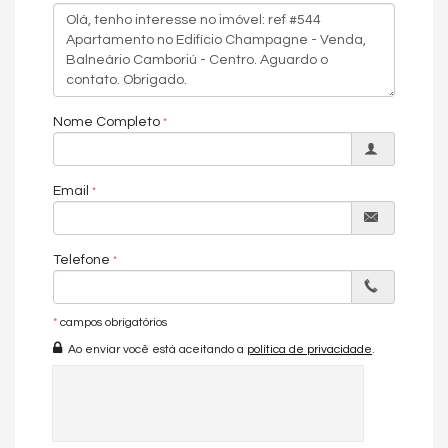
- Piscina Adulta, Infantil e Aquecida
- Sala de Jogos
- Salão de Festas
- Academia
- Espaço Gourmet
- Brinquedoteca e Playground
Nome Completo
- Mini Campo com Gramado Sintético
Características do Imóvel
Email
Área de Serviço
Living
Sala
Telefone
Sala de Jantar
Cozinha
Lavabo
Vista Panorâmica
*
campos obrigatórios
Características do Empreendimento
Ao enviar você está aceitando a
política de privacidade
.
Sala de Jogos
Salão de Festas
Piscina
Espaço Gourmet
Espaço Fitness