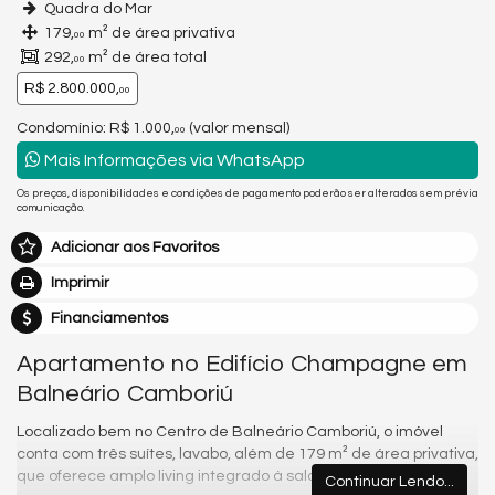
Quadra do Mar
179,
m² de área privativa
00
292,
m² de área total
00
R$ 2.800.000,
00
Condomínio: R$ 1.000,
(valor mensal)
00
Mais Informações via WhatsApp
Os preços, disponibilidades e condições de pagamento poderão ser alterados sem prévia
comunicação.
Adicionar aos Favoritos
Imprimir
Financiamentos
Apartamento no Edifício Champagne em
Balneário Camboriú
Localizado bem no Centro de Balneário Camboriú, o imóvel
conta com três suítes, lavabo, além de 179 m² de área privativa,
que oferece amplo living integrado à sala de estar e jantar.
Continuar Lendo...