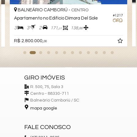
BALNEÁRIO CAMBORIÚ -
CENTRO
#1.217
Apartamento no Edifício Dimora Del Sole
3
3
2
171,
138,
86
07
R$ 2.800.000,
00
GIRO IMÓVEIS
R. 500, 75, Sala 3
Centro - 88330-711
Balneário Camboriú /
SC
mapa google
FALE CONOSCO