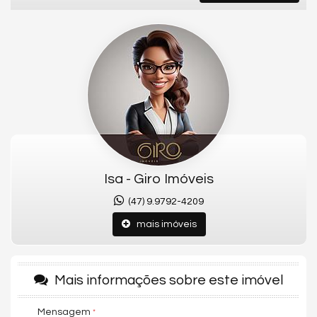
O residencial dispõe de área de lazer completa com piscina
adulto, infantil e aquecida, salão festa, brinquedoteca,
playground, sala de jogos e academia, tudo para promover
maior conforto e qualidade de vida para toda família.
Além disso, o Edifício Champanhe está situado na quadra do
mar de uma das cidades mais lindas do Litoral de Santa
Catarina, que além de belezas naturais, oferece uma estrutura
incrível.
Conheça o Apartamento:
- Quadra do Mar
Isa - Giro Imóveis
- 03 Suítes
- Ampla Sala com Living Integrado
(47) 9.9792-4209
- Lavabo
mais imóveis
- 02 Vagas de Garagem
Metragem do Imóvel:
- Área Privativa: 179m²
Mais informações sobre este imóvel
- Área Total: 292m²
Mensagem
Conheça o Empreendimento: