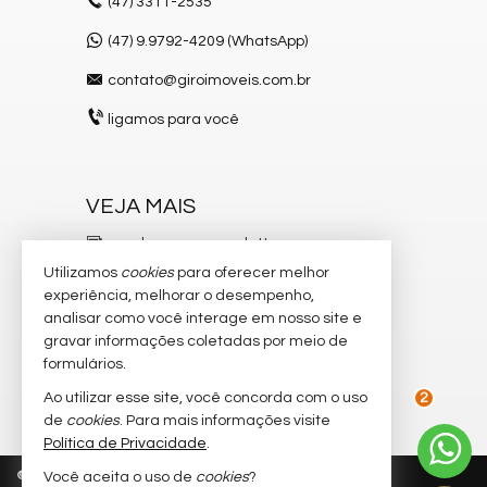
(47)
3311-2535
(47) 9.9792-4209 (WhatsApp)
contato@giroimoveis.com.br
ligamos para você
VEJA MAIS
receba nosso newsletter
Utilizamos
cookies
para oferecer melhor
indicadores financeiros
experiência, melhorar o desempenho,
analisar como você interage em nosso site e
cadastre seu imóvel
gravar informações coletadas por meio de
imóveis favoritos
formulários.
Ao utilizar esse site, você concorda com o uso
mapa de imóveis
de
cookies
. Para mais informações visite
2
Política de Privacidade
.
©
2026
CRECI/SC 6.204-J
Política de Privacidade
Você aceita o uso de
cookies
?