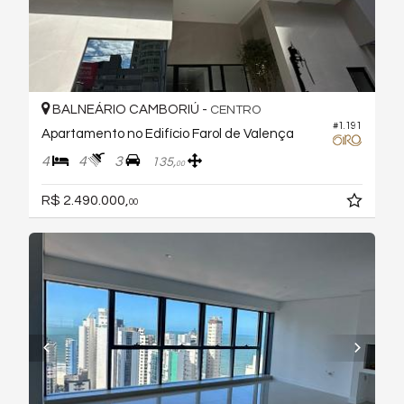
BALNEÁRIO CAMBORIÚ -
CENTRO
#1.191
Apartamento no Edifício Farol de Valença
4
4
3
135,
00
R$ 2.490.000,
00