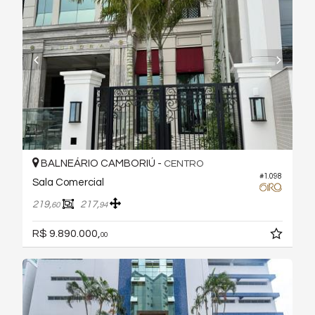
BALNEÁRIO CAMBORIÚ -
CENTRO
#1.098
Sala Comercial
219,
217,
60
94
R$ 9.890.000,
00