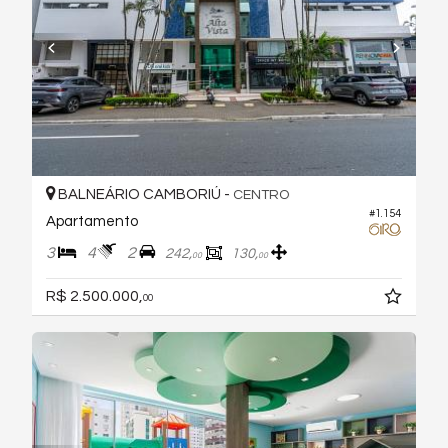
BALNEÁRIO CAMBORIÚ -
CENTRO
#1.154
Apartamento
3
4
2
242,
130,
00
00
R$ 2.500.000,
00