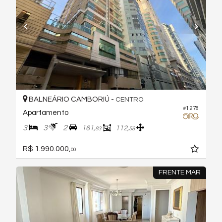
BALNEÁRIO CAMBORIÚ -
CENTRO
#1.278
Apartamento
3
3
2
161,
112,
83
58
R$ 1.990.000,
00
FRENTE MAR