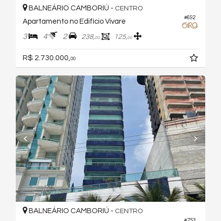
BALNEÁRIO CAMBORIÚ -
CENTRO
#692
Apartamento no Edifício Vivare
3
4
2
238,
125,
00
00
R$ 2.730.000,
00
BALNEÁRIO CAMBORIÚ -
CENTRO
#753