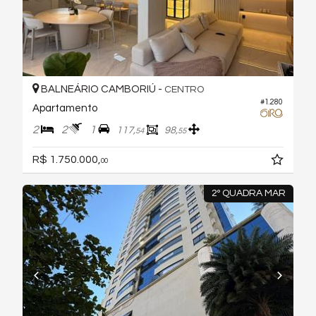
BALNEÁRIO CAMBORIÚ -
CENTRO
#1.280
Apartamento
2
2
1
117,
98,
54
55
R$ 1.750.000,
00
2º QUADRA MAR