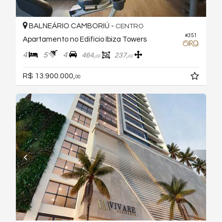
BALNEÁRIO CAMBORIÚ -
CENTRO
#351
Apartamento no Edifício Ibiza Towers
4
5
4
464,
237,
00
00
R$ 13.900.000,
00