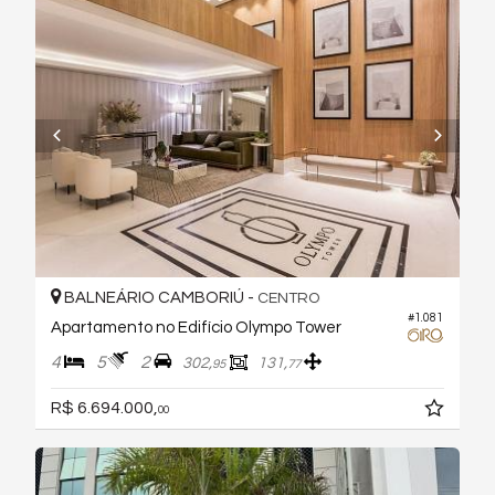
BALNEÁRIO CAMBORIÚ -
CENTRO
#1.081
Apartamento no Edifício Olympo Tower
4
5
2
302,
131,
95
77
R$ 6.694.000,
00