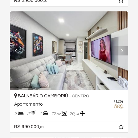
R$ 2.950.000,
00
BALNEÁRIO CAMBORIÚ -
CENTRO
#1.259
Apartamento
2
2
1
77,
70,
92
24
R$ 990.000,
00