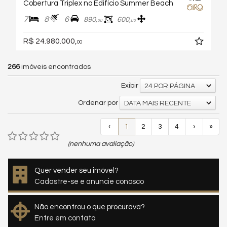
Cobertura Triplex no Edifício Summer Beach
7
8
6
890,
600,
00
00
R$ 24.980.000,
00
266
imóveis encontrados
Exibir
24 POR PÁGINA
Ordenar por
DATA MAIS RECENTE
‹
1
2
3
4
›
»
(nenhuma avaliação)
Quer vender seu imóvel?
Cadastre-se e anuncie conosco
Não encontrou o que procurava?
Entre em contato