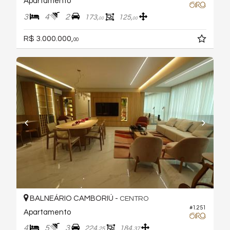
Apartamento
3
4
2
173,
125,
00
00
R$ 3.000.000,
00
BALNEÁRIO CAMBORIÚ -
CENTRO
#1.251
Apartamento
4
5
3
224,
184,
25
37