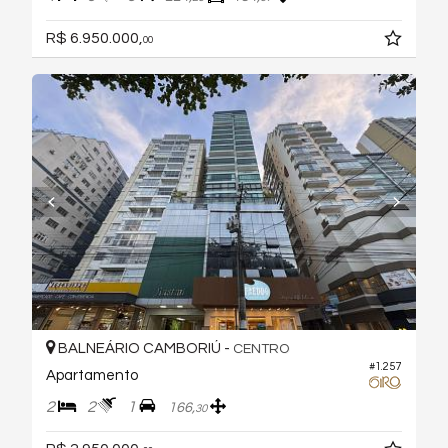
R$ 6.950.000,
00
BALNEÁRIO CAMBORIÚ -
CENTRO
#1.257
Apartamento
2
2
1
166,
30