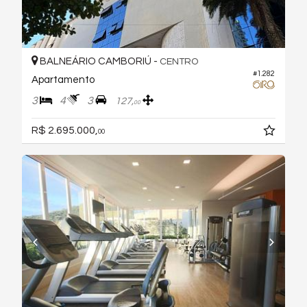
BALNEÁRIO CAMBORIÚ -
CENTRO
#1.282
Apartamento
3
4
3
127,
00
R$ 2.695.000,
00