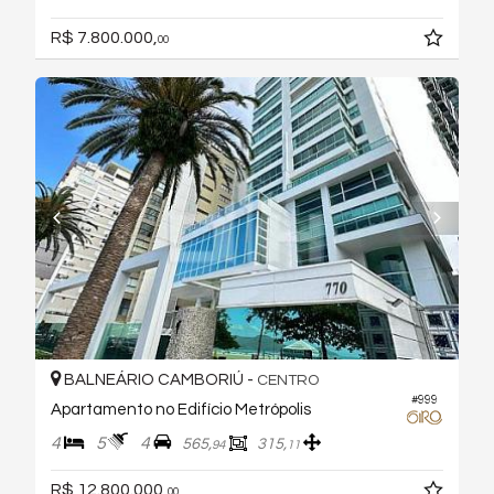
R$ 7.800.000,
00
BALNEÁRIO CAMBORIÚ -
CENTRO
#999
Apartamento no Edifício Metrópolis
4
5
4
565,
315,
94
11
R$ 12.800.000,
00