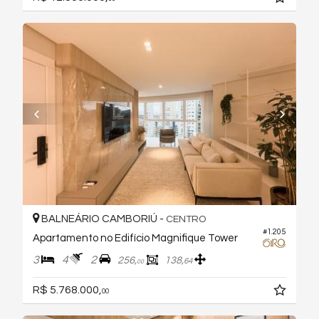
BALNEÁRIO CAMBORIÚ -
CENTRO
#1.205
Apartamento no Edifício Magnifique Tower
3
4
2
256,
138,
64
00
R$ 5.768.000,
00