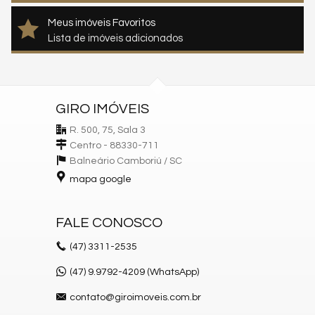
Meus imóveis Favoritos
Lista de imóveis adicionados
GIRO IMÓVEIS
R. 500, 75, Sala 3
Centro - 88330-711
Balneário Camboriú /
SC
mapa google
FALE CONOSCO
(47)
3311-2535
(47) 9.9792-4209 (WhatsApp)
contato@giroimoveis.com.br