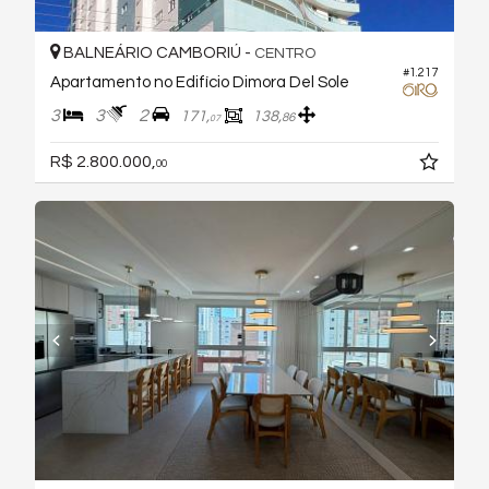
BALNEÁRIO CAMBORIÚ -
CENTRO
#1.217
Apartamento no Edifício Dimora Del Sole
3
3
2
171,
138,
86
07
R$ 2.800.000,
00