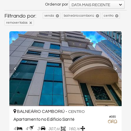
Ordenar por
DATA MAIS RECENTE
Filtrando por:
venda
balneário camboriú
centro
remover todos
BALNEÁRIO CAMBORIÚ -
CENTRO
#989
Apartamento no Edifício Santé
4
4
3
307,
160,
50
76