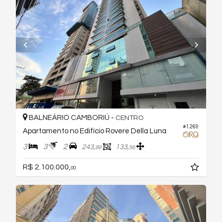
BALNEÁRIO CAMBORIÚ -
CENTRO
#1.269
Apartamento no Edifício Rovere Della Luna
3
3
2
243,
133,
89
56
R$ 2.100.000,
00