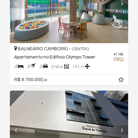
BALNEÁRIO CAMBORIÚ -
CENTRO
#1.186
Apartamento no Edifício Olympo Tower
4
3
3
318,
131,
40
77
R$ 6.700.000,
00