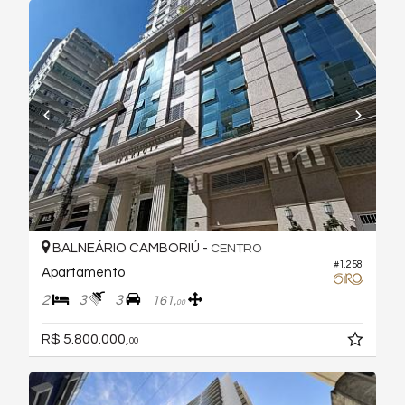
BALNEÁRIO CAMBORIÚ -
CENTRO
#1.258
Apartamento
2
3
3
161,
00
R$ 5.800.000,
00