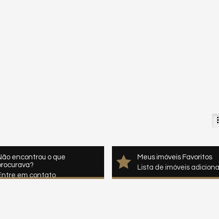
Não encontrou o que
Meus imóveis Favoritos
procurava?
Lista de imóveis adicion
Entre em contato