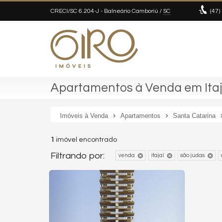
CRECI/SC 6.204-J
- Balneário Camboriú /
SC
(47)
Apartamentos à Venda em Itaj
Imóveis à Venda
Apartamentos
Santa Catarina
1
imóvel encontrado
Filtrando por:
venda
itajaí
são judas