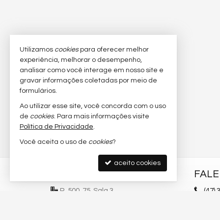
Utilizamos
cookies
para oferecer melhor
experiência, melhorar o desempenho,
analisar como você interage em nosso site e
gravar informações coletadas por meio de
formulários.
Ao utilizar esse site, você concorda com o uso
de
cookies
. Para mais informações visite
Política de Privacidade
.
Você aceita o uso de
cookies
?
aceito cookies
GIRO IMÓVEIS
FAL
R. 500, 75, Sala 3
(47)
3
Centro - 88330-711
(47)
Balneário Camboriú /
SC
cont