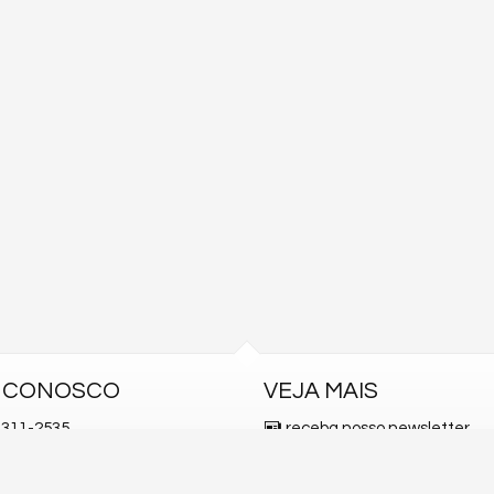
E CONOSCO
VEJA MAIS
311-2535
receba nosso newsletter
 9.9792-4209 (WhatsApp)
indicadores financeiros
ato@giroimoveis.com.br
cadastre seu imóvel