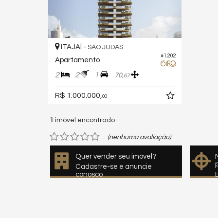
ITAJAÍ -
SÃO JUDAS
#1.202
Apartamento
2
2
1
70,
67
R$ 1.000.000,
00
1
imóvel encontrado
(nenhuma avaliação)
Quer vender seu imóvel?
Cadastre-se e anuncie
conosco