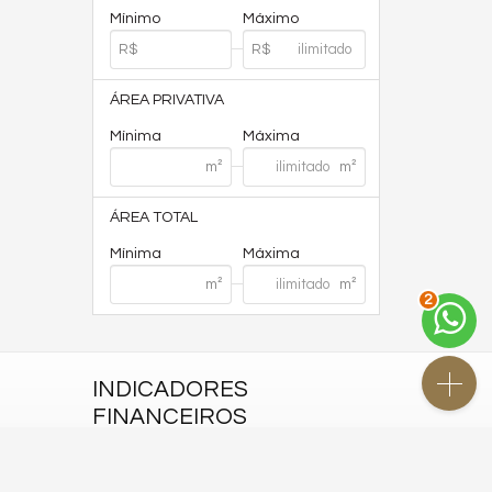
Mínimo
Máximo
ÁREA PRIVATIVA
Mínima
Máxima
ÁREA TOTAL
Mínima
Máxima
2
INDICADORES
FINANCEIROS
CUB /
SC
R$ 3.151,24
Poupança
0,6738%