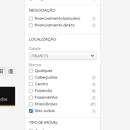
NEGOCIAÇÃO
financiamento bancário
1
financiamento direto
1
LOCALIZAÇÃO
Cidade
ITAJAÍ (1)
Bairros
Qualquer
Cabeçudas
2
Centro
2
Fazenda
8
Fazendinha
2
ados
Praia Brava
27
São Judas
1
TIPO DE IMÓVEL