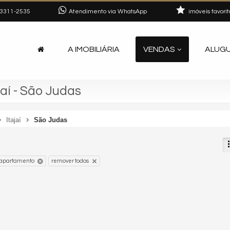
3311-2535
Atendimento via WhatsApp
imóveis favorit
A IMOBILIÁRIA
VENDAS
ALUG
aí - São Judas
Itajaí
São Judas
apartamento
remover todos