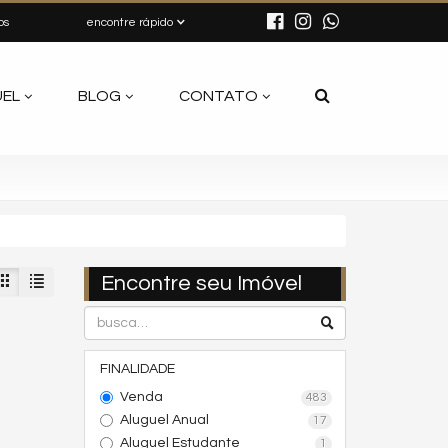
os
encontre rápido
UEL
BLOG
CONTATO
Encontre seu Imóvel
FINALIDADE
Venda
483
Aluguel Anual
17
Aluguel Estudante
1