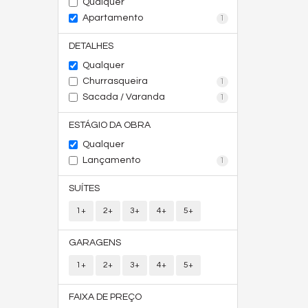
Qualquer
Apartamento
1
DETALHES
Qualquer
Churrasqueira
1
Sacada / Varanda
1
ESTÁGIO DA OBRA
Qualquer
Lançamento
1
SUÍTES
1+
2+
3+
4+
5+
GARAGENS
1+
2+
3+
4+
5+
FAIXA DE PREÇO