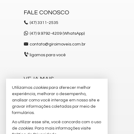
FALE CONOSCO
(47)
3311-2535
(47) 9.9792-4209 (WhatsApp)
contato@giroimoveis.com.br
ligamos para você
VEJA MAIS
Utilizamos
cookies
para oferecer melhor
receba nosso newsletter
experiência, melhorar o desempenho,
indicadores financeiros
analisar como você interage em nosso site e
gravar informações coletadas por meio de
cadastre seu imóvel
formulários.
imóveis favoritos
Ao utilizar esse site, você concorda com o uso
de
cookies
. Para mais informações visite
mapa de imóveis