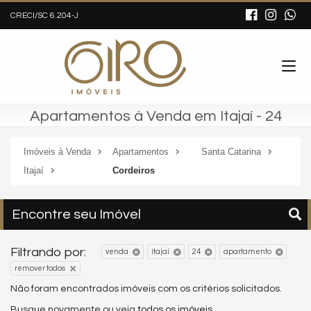
CRECI/SC 6.204-J
Apartamentos à Venda em Itajaí - 24
Imóveis à Venda
Apartamentos
Santa Catarina
Itajaí
Cordeiros
Encontre seu Imóvel
Filtrando por:
venda
itajaí
24
apartamento
remover todos
Não foram encontrados imóveis com os critérios solicitados.
Busque novamente ou veja
todos os imóveis
.