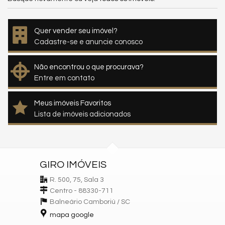
Quer vender seu imóvel?
Cadastre-se e anuncie conosco
Não encontrou o que procurava?
Entre em contato
Meus imóveis Favoritos
Lista de imóveis adicionados
GIRO IMÓVEIS
R. 500, 75, Sala 3
Centro - 88330-711
Balneário Camboriú /
SC
mapa google