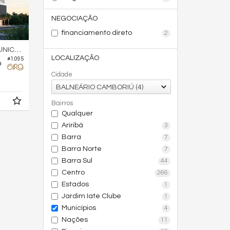
NEGOCIAÇÃO
financiamento direto
2
ICÍPIOS
LOCALIZAÇÃO
#1.095
o
Cidade
BALNEÁRIO CAMBORIÚ (4)
Bairros
Qualquer
Ariribá
3
Barra
7
Barra Norte
7
Barra Sul
44
Centro
266
Estados
1
Jardim Iate Clube
1
Municípios
4
Nações
11