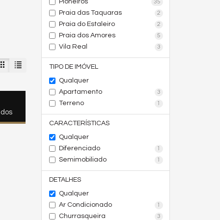
Pioneiros
35
Praia das Taquaras
2
Praia do Estaleiro
2
Praia dos Amores
5
Vila Real
3
TIPO DE IMÓVEL
Qualquer
Apartamento
3
Terreno
1
ados
CARACTERÍSTICAS
Qualquer
Diferenciado
1
Semimobiliado
1
DETALHES
Qualquer
Ar Condicionado
1
Churrasqueira
3