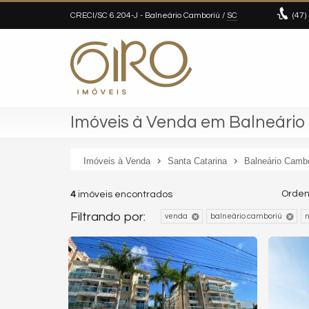
CRECI/SC 6.204-J
- Balneário Camboriú /
SC
(47)
Imóveis à Venda em Balneário 
Imóveis à Venda
Santa Catarina
Balneário Camb
Orden
4
imóveis encontrados
Filtrando por:
venda
balneário camboriú
m