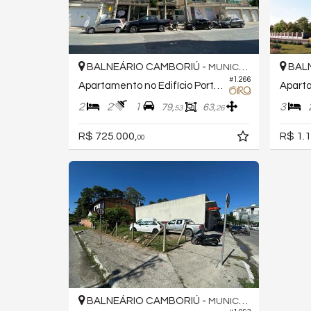
BALNEÁRIO CAMBORIÚ -
BALN
MUNICÍPIOS
#1.266
Apartamento no Edifício Portal dos Municípios
Aparta
2
2
1
3
79,
63,
53
26
R$ 725.000,
R$ 1.1
00
BALNEÁRIO CAMBORIÚ -
MUNICÍPIOS