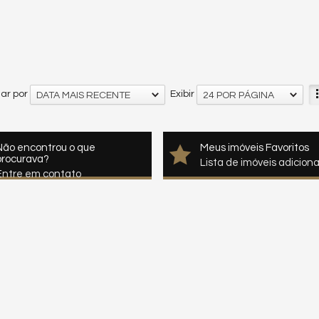
ar por
Exibir
DATA MAIS RECENTE
24 POR PÁGINA
Não encontrou o que
Meus imóveis Favoritos
procurava?
Lista de imóveis adicion
Entre em contato