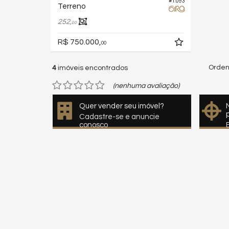
#1.093
Terreno
252,
00
R$ 750.000,
00
Orden
4
imóveis encontrados
(nenhuma avaliação)
Quer vender seu imóvel?
Cadastre-se e anuncie
conosco