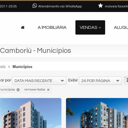
3311-2535
Atendimento via WhatsApp
imóveis favorit
A IMOBILIÁRIA
VENDAS
ALUG
Camboriú - Municípios
oriú
Municípios
ar por
Exibir
DATA MAIS RECENTE
24 POR PÁGINA
unicípios
remover todos