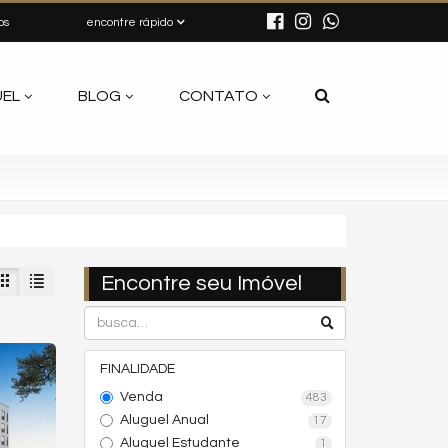
os
encontre rápido
UEL
BLOG
CONTATO
Encontre seu Imóvel
FINALIDADE
Venda
483
Aluguel Anual
17
Aluguel Estudante
1