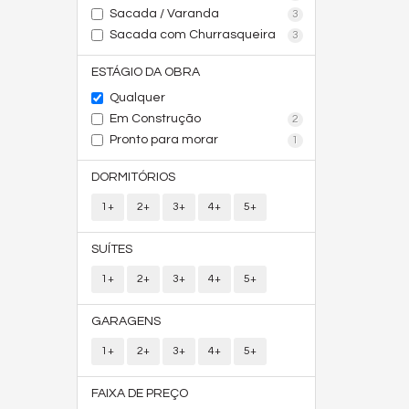
Sacada / Varanda
3
Sacada com Churrasqueira
3
ESTÁGIO DA OBRA
Qualquer
Em Construção
2
Pronto para morar
1
DORMITÓRIOS
1+
2+
3+
4+
5+
SUÍTES
1+
2+
3+
4+
5+
GARAGENS
1+
2+
3+
4+
5+
FAIXA DE PREÇO