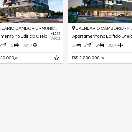
EÁRIO CAMBORIÚ -
BALNEÁRIO CAMBORIÚ -
MUNICÍPIOS
MUN
#1.094
mento no Edifício Otelo
Apartamento no Edifício Otel
2
2
2
2
2
78,
87,
27
43
40.000,
R$ 1.200.000,
00
00