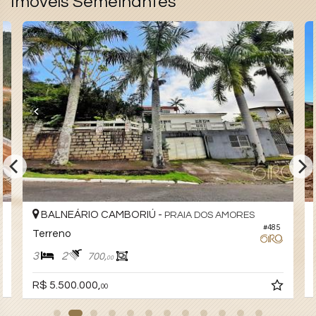
Imóveis Semelhantes
BALNEÁRIO CAMBORIÚ -
PRAIA DOS AMORES
#485
Terreno
3
2
700,
00
R$ 5.500.000,
00