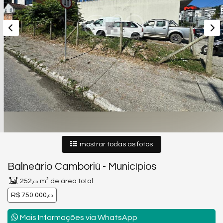
mostrar todas as fotos
Balneário Camboriú
-
Municípios
252,
m² de área total
00
R$ 750.000,
00
Mais Informações via WhatsApp