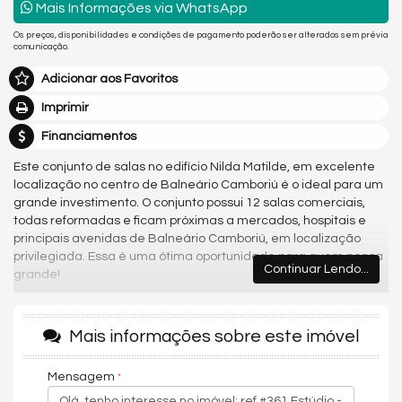
Mais Informações via WhatsApp
Os preços, disponibilidades e condições de pagamento poderão ser alterados sem prévia
comunicação.
Adicionar aos Favoritos
Imprimir
Financiamentos
Este conjunto de salas no edifício Nilda Matilde, em excelente
localização no centro de Balneário Camboriú é o ideal para um
grande investimento. O conjunto possui 12 salas comerciais,
todas reformadas e ficam próximas a mercados, hospitais e
principais avenidas de Balneário Camboriú, em localização
privilegiada. Essa é uma ótima oportunidade para quem pensa
Continuar Lendo...
grande!
Conheça o Empreendimento:
- Pronto para ocupação
Mais informações sobre este imóvel
- 01 sala térrea com 557,17m² (locada atualmente por
R$20.000,00)
Mensagem
- 01 sobreloja com 360,94m² (ideal para academia, coworking,
etc)