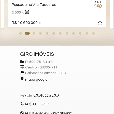
#421
8
Pousada no Vila Taquaras
2.500,
00
R$ 10.600.000,
00
GIRO IMÓVEIS
R. 500, 75, Sala 3
Centro - 88330-711
Balneário Camboriú /
SC
mapa google
FALE CONOSCO
(47)
3311-2535
(47) 9.9792-4209 (WhatsApp)