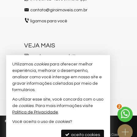
contato@giroimoveis.com.br
ligamos para você
VEJA MAIS
receba nosso newsletter
Utilizamos
cookies
para oferecer melhor
indicadores financeiros
experiência, melhorar o desempenho,
analisar como você interage em nosso site e
cadastre seu imóvel
gravar informações coletadas por meio de
imóveis favoritos
formulários.
Ao utilizar esse site, você concorda com o uso
mapa de imóveis
2
de
cookies
. Para mais informações visite
Política de Privacidade
.
©
2026
CRECI/SC 6.204-J
Política de Privacidade
Você aceita o uso de
cookies
?
aceito cookies
Site para imobiliárias
: Castel Digital