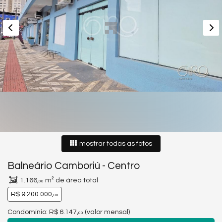
mostrar todas as fotos
Balneário Camboriú
-
Centro
1.166,
m² de área total
00
R$ 9.200.000,
00
Condomínio: R$ 6.147,
(valor mensal)
00