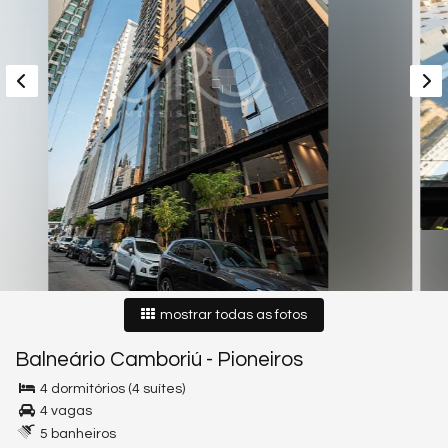
mostrar todas as fotos
Balneário Camboriú
-
Pioneiros
4 dormitórios (4 suítes)
4 vagas
5 banheiros