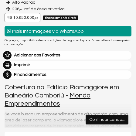
Alto Padrão
296,
m² de área privativa
00
R$ 10.850.000,
financiamento direto
00
Mais Informações via WhatsApp
Os preços, disponibilidades e condições de pagamento poderão ser alterados sem prévia
comunicação.
Adicionar aos Favoritos
Imprimir
Financiamentos
Cobertura no Edifício Riomaggiore em
Balneário Camboriú -
Mondo
Empreendimentos
Se você busca um empreendimento de alto padrão, com uma
Continuar Lendo...
área de lazer completa, o Riomaggiore é perfeito para você!
São dois pavimentos de lazer, o primeiro, inferior, dispõe de
salão de festas, espaço gourmet, brinquedoteca, fitness center,