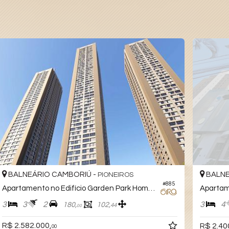
120X
BALNEÁRIO CAMBORIÚ -
CENTRO
20
#737
Apartamento no Edifício Venetian
3
4
2
119,
00
R$ 2.400.000,
00