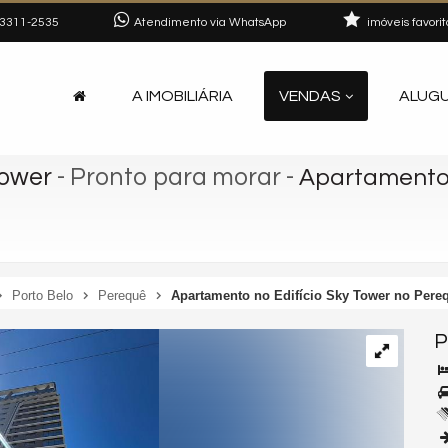
3311-2535
Atendimento via WhatsApp
imóveis favorit
A IMOBILIÁRIA
VENDAS
ALUG
Tower
- Pronto para morar
-
Apartamento 
Porto Belo
Perequê
Apartamento no Edifício Sky Tower no Pere
P