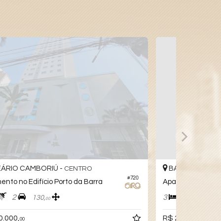
BALNEÁRIO CAMBORIÚ -
CENTRO
#281
Apartamento no Edifício Dresden
3
4
2
186,
112,
00
00
R$ 2.395.000,
00