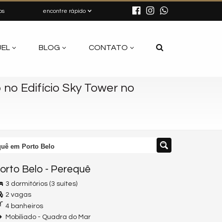
os
encontre rápido
UEL
BLOG
CONTATO
no Edifício Sky Tower no
quê em Porto Belo
orto Belo
-
Perequê
3 dormitórios (3 suítes)
2 vagas
4 banheiros
Mobiliado - Quadra do Mar