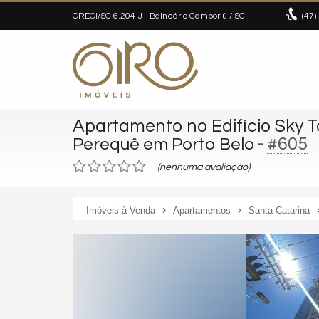
CRECI/SC 6.204-J
- Balneário Camboriú /
SC
(47)
Apartamento no Edifício Sky 
-
#605
Perequê em Porto Belo
(nenhuma avaliação)
Imóveis à Venda
Apartamentos
Santa Catarina