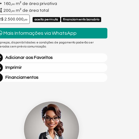
160,
m² de área privativa
00
200,
m² de área total
00
$ 2.500.000,
aceita permuta
financiamento bancário
00
Mais Informações via WhatsApp
 preços, disponibilidades e condições de pagamento poderão ser
terados sem prévia comunicação.
Adicionar aos Favoritos
Imprimir
Financiamentos