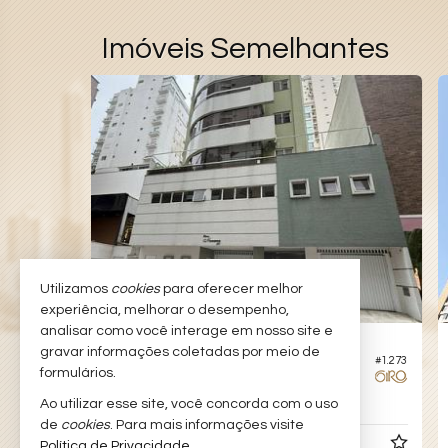
Imóveis Semelhantes
Utilizamos
cookies
para oferecer melhor
experiência, melhorar o desempenho,
analisar como você interage em nosso site e
BALNEÁRIO CAMBORIÚ -
CENTRO
gravar informações coletadas por meio de
#885
#7
Apartamento no Edifício Garden Park Home Club
Apartamento no Edifício Porto da Barra
formulários.
3
4
2
130,
Ao utilizar esse site, você concorda com o uso
00
de
cookies
. Para mais informações visite
R$ 2.400.000,
Política de Privacidade
.
00