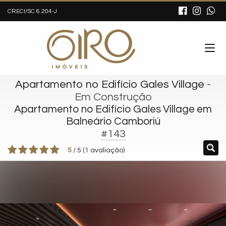
CRECI/SC 6.204-J
Apartamento no Edifício Gales Village
-
Em Construção
Apartamento no Edifício Gales Village em
Balneário Camboriú
#143
5
/
5
(
1
avaliação)