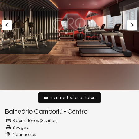
mostrar todas as fotos
Balneário Camboriú
-
Centro
3 dormitórios (3 suítes)
3 vagas
4 banheiros