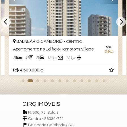
Características do Empreendimento
Sauna
Salão de Festas
Piscina
Spa
Espaço Fitness
Playground
Brinquedoteca
BALNEÁRIO CAMBORIÚ -
CENTRO
Piscina Infantil
#259
Apartamento no Edifício Hamptons Village
Coworking
3
4
3
180,
121,
00
00
R$ 4.500.000,
00
GIRO IMÓVEIS
R. 500, 75, Sala 3
Centro - 88330-711
Balneário Camboriú /
SC