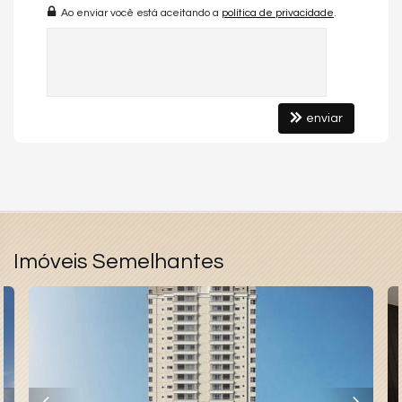
- Piscina Infantil
Ao enviar você está aceitando a
política de privacidade
.
- Piscina Adulto
- Garden Gourmet
- Futebol Society
- Sport Grill
- Playground
enviar
- Brinquedoteca
- Salão de Festas
- Coworking
Metragem
Área privativa: 152,82m²
Imóveis Semelhantes
Características do Imóvel
Área de Serviço
Living
Sala de Estar
Cozinha
Lavabo
Suíte Master