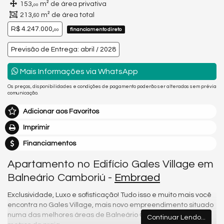
153,
m² de área privativa
00
213,
m² de área total
60
R$ 4.247.000,
financiamento direto
00
Previsão de Entrega: abril / 2028
Mais Informações via WhatsApp
Os preços, disponibilidades e condições de pagamento poderão ser alterados sem prévia
comunicação.
Adicionar aos Favoritos
Imprimir
Financiamentos
Apartamento no Edifício Gales Village em
Balneário Camboriú -
Embraed
Exclusividade, Luxo e sofisticação! Tudo isso e muito mais você
encontra no Gales Village, mais novo empreendimento situado
numa das melhores áreas de Balneário Camboriú, há poucos
Continuar Lendo...