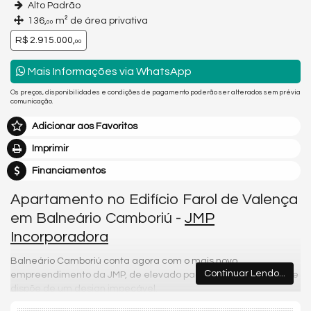
Alto Padrão
136,
m² de área privativa
00
R$ 2.915.000,
00
Mais Informações via WhatsApp
Os preços, disponibilidades e condições de pagamento poderão ser alterados sem prévia
comunicação.
Adicionar aos Favoritos
Imprimir
Financiamentos
Apartamento no Edifício Farol de Valença
em Balneário Camboriú -
JMP
Incorporadora
Balneário Camboriú conta agora com o mais novo
Continuar Lendo...
empreendimento da JMP, de elevado padrão, sofisticado e que
dispõe de um design impecável.