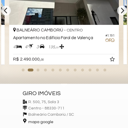
Suíte Master
Demi-Suíte
Churrasqueira
Características do Empreendimento
Sala de Jogos
BALNEÁRIO CAMBORIÚ -
CENTRO
Salão de Festas
#1.191
Apartamento no Edifício Farol de Valença
Piscina
Espaço Gourmet
4
4
3
135,
00
Espaço Fitness
R$ 2.490.000,
00
GIRO IMÓVEIS
R. 500, 75, Sala 3
Centro - 88330-711
Balneário Camboriú /
SC
mapa google