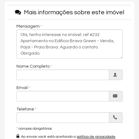
área de serviço, living e 01 vaga de garagem. O
Mais informações sobre este imóvel
empreendimento possui infraestrutura completa para garantir
o máximo de tranquilidade e privacidade aos seus residentes.
O Brava Green Home Club é ideal para quem deseja viver com
Mensagem
conforto, segurança e contato com a natureza.
Conheça o Apartamento:
- 02 suítes
- Área de Serviço
Nome Completo
- Circuito Tv
- Espera para split
Email
- Infraestrutura para água quente
- Lavabo
- Living
Telefone
- Sala de Estar
- Sala de jantar
*
campos obrigatórios
- Varanda Gourmet
Ao enviar você está aceitando a
política de privacidade
.