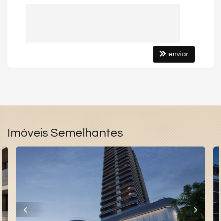
- Porcelanato 80x80
- Portas Laqueadas
- Vinílico na Área Íntima
- Infra Aquecimento a Gás
enviar
- Fechadura Biométrica
- Nicho de Pedra nos Banheiros
- Sacada com Churrasqueira a Carvão
- 01 Vaga de garagem
Imóveis Semelhantes
Conheça o Empreendimento:
- Brinquedoteca
- Playground
- Rooftop
- Sala de jogos
- Academia Wave