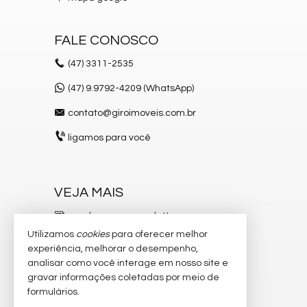
- Drink Lounge
- Captação de água da chuva
FALE CONOSCO
- Sauna Úmida com Spa
(47)
3311-2535
- Academia Externa
(47) 9.9792-4209 (WhatsApp)
contato@giroimoveis.com.br
Previsão de Entrega:
ligamos para você
- Dezembro de 2027
VEJA MAIS
Características do Imóvel
receba nosso newsletter
Área de Serviço
Living
Utilizamos
cookies
para oferecer melhor
indicadores financeiros
Sacada / Varanda
experiência, melhorar o desempenho,
Sacada com Churrasqueira
analisar como você interage em nosso site e
cadastre seu imóvel
Sala de Estar
gravar informações coletadas por meio de
Sala de Jantar
imóveis favoritos
formulários.
Cozinha
Espaço Gourmet