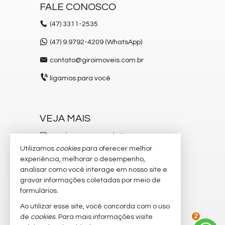
Piscina Infantil
FALE CONOSCO
Elevador
Quadra de Padel
(47)
3311-2535
Pìscina Térmica
(47) 9.9792-4209 (WhatsApp)
contato@giroimoveis.com.br
ligamos para você
VEJA MAIS
receba nosso newsletter
Utilizamos
cookies
para oferecer melhor
indicadores financeiros
experiência, melhorar o desempenho,
analisar como você interage em nosso site e
cadastre seu imóvel
gravar informações coletadas por meio de
imóveis favoritos
formulários.
Ao utilizar esse site, você concorda com o uso
mapa de imóveis
de
cookies
. Para mais informações visite
2