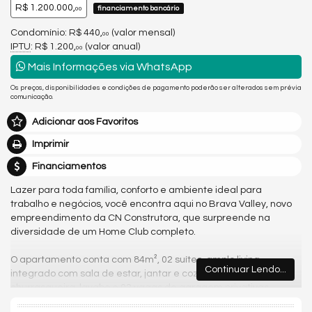
R$ 1.200.000,
financiamento bancário
00
Condomínio: R$ 440,
(valor mensal)
00
IPTU
: R$ 1.200,
(valor anual)
00
Mais Informações via WhatsApp
Os preços, disponibilidades e condições de pagamento poderão ser alterados sem prévia
comunicação.
Adicionar aos Favoritos
Imprimir
Financiamentos
Lazer para toda família, conforto e ambiente ideal para
trabalho e negócios, você encontra aqui no Brava Valley, novo
empreendimento da CN Construtora, que surpreende na
diversidade de um Home Club completo.
O apartamento conta com 84m², 02 suítes, amplo living
Continuar Lendo...
integrado com sala de estar, jantar e cozinha, sacada com
churrasqueira, lavabo e 02 vagas de garagem privativas.