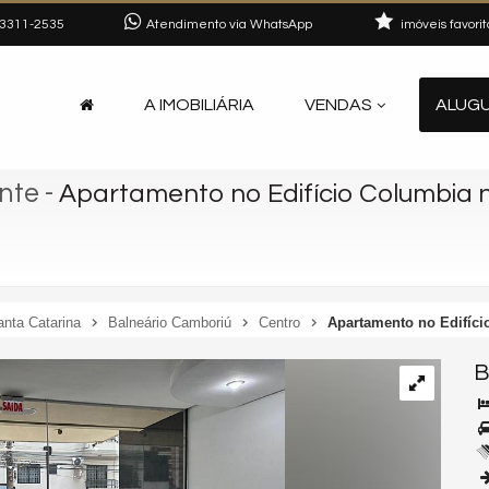
3311-2535
Atendimento via WhatsApp
imóveis favorit
A IMOBILIÁRIA
VENDAS
ALUG
ante
-
Apartamento no Edifício Columbia 
anta Catarina
Balneário Camboriú
Centro
Apartamento no Edifíci
B