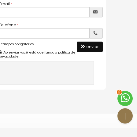
Email
Telefone
campos obrigatórios
enviar
Ao enviar você está aceitando a
política de
privacidade
.
2