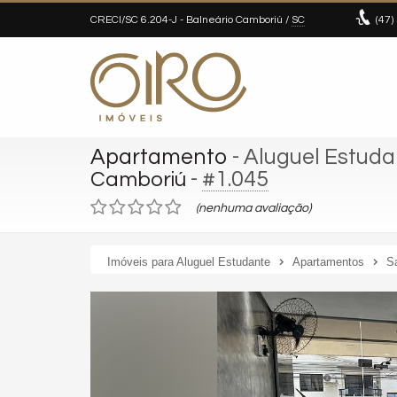
CRECI/SC 6.204-J
- Balneário Camboriú /
SC
(47)
Apartamento
- Aluguel Estud
-
#1.045
Camboriú
(nenhuma avaliação)
Imóveis para Aluguel Estudante
Apartamentos
S