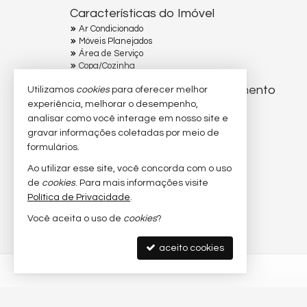
Características do Imóvel
Ar Condicionado
Móveis Planejados
Área de Serviço
Copa/Cozinha
Características do Empreendimento
Utilizamos
cookies
para oferecer melhor
experiência, melhorar o desempenho,
Elevador
analisar como você interage em nosso site e
gravar informações coletadas por meio de
formulários.
Ao utilizar esse site, você concorda com o uso
de
cookies
. Para mais informações visite
Política de Privacidade
.
Você aceita o uso de
cookies
?
aceito cookies