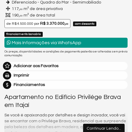
Diferenciado - Quadra do Mar - Semimobiliado
117,
m² de área privativa
00
190,
m² de área total
00
R$ 3.370.000,
de
R$ 4.500.000
por
com desconto
00
financiamento bancário
Mais Informações via WhatsApp
Os preços, disponibilidades e condições de pagamento poderão ser alterados sem prévia
comunicação.
Adicionar aos Favoritos
Imprimir
Financiamentos
Apartamento no Edifício Privilége Brava
em Itajaí
Se você é apaixonado por detalhes e design inovador, você vai
se encantar com o Privilége Brava, residencial que surpreende
pela beleza dos detalhes em madeira, que se adequam
Continuar Lendo...