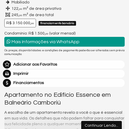
Mobiliado
122,
m² de área privativa
00
245,
m² de área total
00
R$ 3.150.000,
financiamento bancário
00
Condomínio: R$ 1.500,
(valor mensal)
00
Mais Informações via WhatsApp
Os preços, disponibilidades e condições de pagamento poderão ser alterados sem prévia
comunicação.
Adicionar aos Favoritos
Imprimir
Financiamentos
Apartamento no Edifício Essence em
Balneário Camboriú
A escolha de um apartamento revela a você o que é essencial
em sua vida. Os detalhes que não podem faltar para conquistar
sua felicidade plena a qualquer momento do dia.
Continuar Lendo...