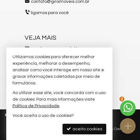
contato@giroimoveis.com.br
ligamos para você
VEJA MAIS
receba nosso newsletter
Utilizamos
cookies
para oferecer melhor
indicadores financeiros
experiência, melhorar o desempenho,
analisar como você interage em nosso site e
cadastre seu imóvel
gravar informações coletadas por meio de
imóveis favoritos
formulários.
Ao utilizar esse site, você concorda com o uso
mapa de imóveis
de
cookies
. Para mais informações visite
2
Política de Privacidade
.
©
2026
CRECI/SC 6.204-J
Política de Privacidade
Você aceita o uso de
cookies
?
aceito cookies
Site para imobiliárias
: Castel Digital