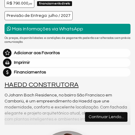
R$ 790.000,
financiamento direto
00
Previsão de Entrega: julho / 2027
Mais Informações via WhatsApp
Os preços, disponibilidades e condições de pagamento poderão ser alterados sem prévia
comunicação.
Adicionar aos Favoritos
Imprimir
Financiamentos
HAEDD CONSTRUTORA
O Johann Bach Residence, no bairro São Francisco em
Camboriú, é um empreendimento da Haedd que une
modernidade, conforto e excelente localização. Com fachada
elegante e projeto arquitetônico atual, oferece apartamentos
Continuar Lendo...
com plantas inteligentes e ambientes integrados. Os
acabamentos de alto padrão reforçam a qualidade da
construção, garantindo um lar sofisticado e funcional. A área de