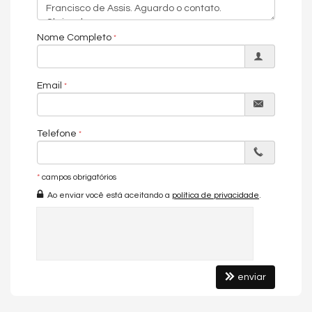
Metragem do Imóvel
Nome Completo
- Área privativa: 67,77m²
Conheça o Empreendimento:
Email
- Circuito Tv
- Elevador
Telefone
- Espaço gourmet
- Interfone
*
campos obrigatórios
- Medidores de água, luz e gás individuais
Ao enviar você está aceitando a
política de privacidade
.
- Piscina
- Playground
- Salão de festas
- 11 Pavimentos
enviar
- 35 Apartamentos