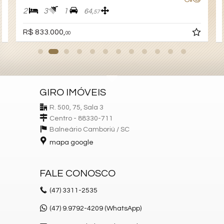
2
3
1
64,
57
R$ 833.000,
00
GIRO IMÓVEIS
R. 500, 75, Sala 3
Centro - 88330-711
Balneário Camboriú /
SC
mapa google
FALE CONOSCO
(47)
3311-2535
(47) 9.9792-4209 (WhatsApp)