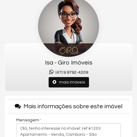
lazer foi planejada para proporcionar bem-estar e momentos
de convivência. Localizado em uma região tranquila e em
crescimento, o Johann Bach Residence é ideal para quem
busca praticidade no dia a dia, perto de tudo. Um
empreendimento pensado para viver com harmonia,
segurança e valorização.
Conheça o Apartamento:
- Em construção
- 02 Suítes
Isa - Giro Imóveis
- Churrasqueira
(47) 9.9792-4209
- Cozinha
mais imóveis
- Living
- Sacada
Mais informações sobre este imóvel
- Sala de Estar
- Varanda
Mensagem
- 01 Vaga de garagem