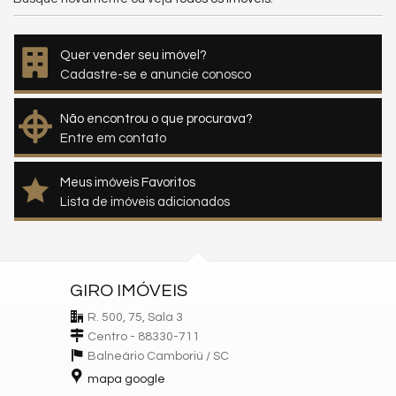
Quer vender seu imóvel?
Cadastre-se e anuncie conosco
Não encontrou o que procurava?
Entre em contato
Meus imóveis Favoritos
Lista de imóveis adicionados
GIRO IMÓVEIS
R. 500, 75, Sala 3
Centro - 88330-711
Balneário Camboriú /
SC
mapa google