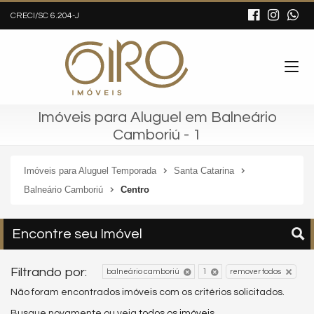
CRECI/SC 6.204-J
Imóveis para Aluguel em Balneário
Camboriú - 1
Imóveis para Aluguel Temporada
Santa Catarina
Balneário Camboriú
Centro
Encontre seu Imóvel
Filtrando por:
balneário camboriú
1
remover todos
Não foram encontrados imóveis com os critérios solicitados.
Busque novamente ou veja
todos os imóveis
.