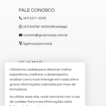
FALE CONOSCO
(47)
3311-2535
(47) 9.9792-4209 (WhatsApp)
contato@giroimoveis.com.br
ligamos para você
VEJA MAIS
Utilizamos
cookies
para oferecer melhor
receba nosso newsletter
experiência, melhorar o desempenho,
indicadores financeiros
analisar como você interage em nosso site e
gravar informações coletadas por meio de
cadastre seu imóvel
formulários.
imóveis favoritos
Ao utilizar esse site, você concorda com o uso
de
cookies
. Para mais informações visite
mapa de imóveis